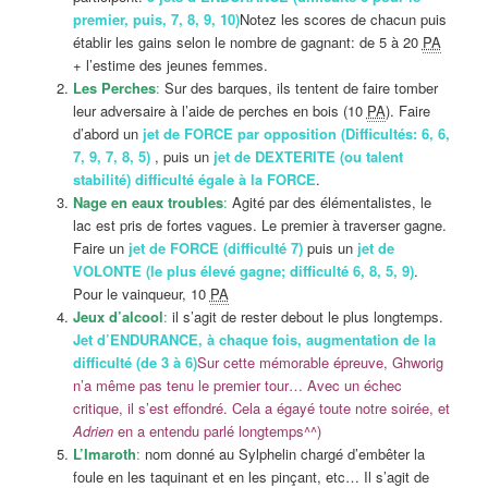
premier, puis, 7, 8, 9, 10)
Notez les scores de chacun puis
établir les gains selon le nombre de gagnant: de 5 à 20
PA
+ l’estime des jeunes femmes.
Les Perches
:
Sur des barques, ils tentent de faire tomber
leur adversaire à l’aide de perches en bois (10
PA
). Faire
d’abord un
jet de FORCE par opposition (Difficultés: 6, 6,
7, 9, 7, 8, 5)
, puis un
jet de DEXTERITE (ou talent
stabilité) difficulté égale à la FORCE
.
Nage en eaux troubles
:
Agité par des élémentalistes, le
lac est pris de fortes vagues. Le premier à traverser gagne.
Faire un
jet de FORCE (difficulté 7)
puis un
jet de
VOLONTE (le plus élevé gagne; difficulté 6, 8, 5, 9)
.
Pour le vainqueur, 10
PA
Jeux d’alcool
:
il s’agit de rester debout le plus longtemps.
Jet d’ENDURANCE, à chaque fois, augmentation de la
difficulté (de 3 à 6)
Sur cette mémorable épreuve, Ghworig
n’a même pas tenu le premier tour… Avec un échec
critique, il s’est effondré. Cela a égayé toute notre soirée, et
Adrien
en a entendu parlé longtemps^^)
L’Imaroth
:
nom donné au Sylphelin chargé d’embêter la
foule en les taquinant et en les pinçant, etc… Il s’agit de