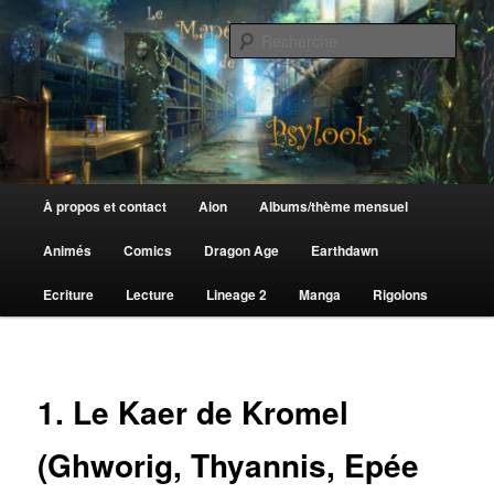
Aller
au
Rech
contenu
principal
Le Manège de Psylook
Menu
À propos et contact
Aion
Albums/thème mensuel
principal
Animés
Comics
Dragon Age
Earthdawn
Ecriture
Lecture
Lineage 2
Manga
Rigolons
1. Le Kaer de Kromel
(Ghworig, Thyannis, Epée