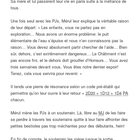
Sa mère et lui passèrent leur vie en paria suite à la méfiance de
tous.
Une fois seul avec les PJs, Mérul leur explique la véritable raison
de leur départ: « Les enfants, vous ne partez pas en
exploration… Nous avons un énorme problème: le puit
élémentaire de l’eau s’épuise et nous n’en connaissons pas la
raison… Vous devez absolument partir chercher de l’aide… Bien
sûr, dehors, c’est extrêmement dangereux… Le Châtiment n’est
pas encore fini, et le dehors doit grouiller d’Horreurs… Vous avez
trois semaines devant vous. Vous êtes notre dernier espoir!
Tenez, cela vous servira pour revenir. »
Il tends une pierre de résonance selon un code pré-établi qui
permettra qu’on leur ouvre à leur retour +
2D20 + 1D12 + 1D4
PA
chacun.
Mérul mène les PJs à un souterrain. Là, libre au
MJ
de les faire
se perdre à travers les souterrains quitte à leur faire affronter des
petites bestioles pas trop méchantes pour des débutants, hein!
En fin de compte, le souterrain les mène jusque la sortie.