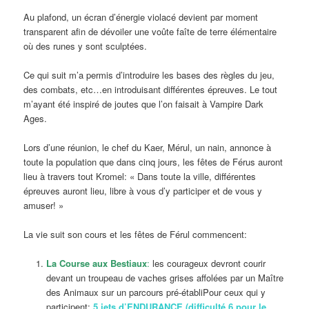
Au plafond, un écran d’énergie violacé devient par moment
transparent afin de dévoiler une voûte faîte de terre élémentaire
où des runes y sont sculptées.
Ce qui suit m’a permis d’introduire les bases des règles du jeu,
des combats, etc…en introduisant différentes épreuves. Le tout
m’ayant été inspiré de joutes que l’on faisait à Vampire Dark
Ages.
Lors d’une réunion, le chef du Kaer, Mérul, un nain, annonce à
toute la population que dans cinq jours, les fêtes de Férus auront
lieu à travers tout Kromel: « Dans toute la ville, différentes
épreuves auront lieu, libre à vous d’y participer et de vous y
amuser! »
La vie suit son cours et les fêtes de Férul commencent:
La Course aux Bestiaux
:
les courageux devront courir
devant un troupeau de vaches grises affolées par un Maître
des Animaux sur un parcours pré-établiPour ceux qui y
participent:
5 jets d’ENDURANCE (difficulté 6 pour le