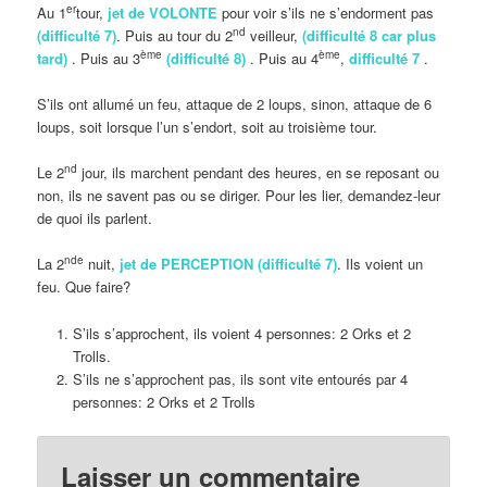
er
Au 1
tour,
jet de VOLONTE
pour voir s’ils ne s’endorment pas
nd
(difficulté 7)
. Puis au tour du 2
veilleur,
(difficulté 8 car plus
ème
ème
tard)
. Puis au 3
(difficulté 8)
. Puis au 4
,
difficulté 7
.
S’ils ont allumé un feu, attaque de 2 loups, sinon, attaque de 6
loups, soit lorsque l’un s’endort, soit au troisième tour.
nd
Le 2
jour, ils marchent pendant des heures, en se reposant ou
non, ils ne savent pas ou se diriger. Pour les lier, demandez-leur
de quoi ils parlent.
nde
La 2
nuit,
jet de PERCEPTION (difficulté 7)
. Ils voient un
feu. Que faire?
S’ils s’approchent, ils voient 4 personnes: 2 Orks et 2
Trolls.
S’ils ne s’approchent pas, ils sont vite entourés par 4
personnes: 2 Orks et 2 Trolls
Laisser un commentaire