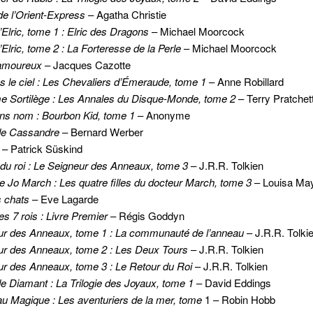
e l’Orient-Express
– Agatha Christie
’Elric, tome 1 : Elric des Dragons
– Michael Moorcock
’Elric, tome 2 : La Forteresse de la Perle
– Michael Moorcock
 amoureux
– Jacques Cazotte
s le ciel : Les Chevaliers d’Émeraude, tome 1
– Anne Robillard
me Sortilège : Les Annales du Disque-Monde, tome 2
– Terry Pratchet
ans nom : Bourbon Kid, tome 1
– Anonyme
 de Cassandre
– Bernard Werber
– Patrick Süskind
du roi : Le Seigneur des Anneaux, tome 3
– J.R.R. Tolkien
 Jo March : Les quatre filles du docteur March, tome 3
– Louisa May
s chats
– Eve Lagarde
s 7 rois : Livre Premier
– Régis Goddyn
ur des Anneaux, tome 1 : La communauté de l’anneau
– J.R.R. Tolki
ur des Anneaux, tome 2 : Les Deux Tours
– J.R.R. Tolkien
ur des Anneaux, tome 3 : Le Retour du Roi
– J.R.R. Tolkien
e Diamant : La Trilogie des Joyaux, tome 1
– David Eddings
u Magique : Les aventuriers de la mer, tome
1 – Robin Hobb