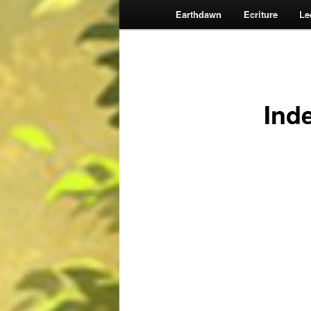
Earthdawn
Ecriture
Le
Inde