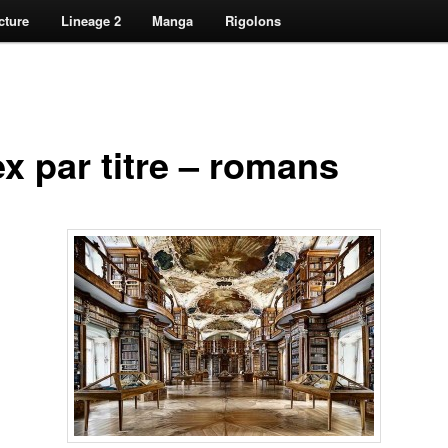
cture
Lineage 2
Manga
Rigolons
x par titre – romans