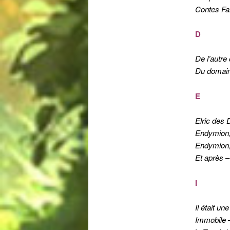
Contes Fa
D
De l’autre 
Du domai
E
Elric des 
Endymion,
Endymion,
Et après
–
I
Il était u
Immobile
–