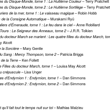
es du Disque-Monde, tome 1 : La Huitième Couleur
– Terry Pratchett
es du Disque-Monde, tome 2 : Le Huitième Sortilège
– Terry Pratchet
riers de la mer, tome 1 : Le vaisseau magique
– Robin Hobb
 de la Consigne Automatique
– Murakami Ryû
iers d’Émeraude, tome 1 : Le feu dans le ciel
– Anne Robillard
Tours : Le Seigneur des Anneaux, tome 2
– J.R.R. Tolkien
 du docteur March se marient : Les quatre filles du docteur March, to
y Alcott
e la Sorcière
– Mary Gentle
 du Sang : Mercy Thompson, tome 2
– Patricia Briggs
 de la Terre
– Ken Follett
e Filles du docteur March, tome 1
– Louisa May Alcott
du crépuscule
– Lisa Unger
es d’Endymion 1 : Endymion, tome 1
– Dan Simmons
es d’Endymion 2 : Endymion, tome 2
– Dan Simmons
qu’il fait tout le temps nuit sur toi
– Mathias Malzieu