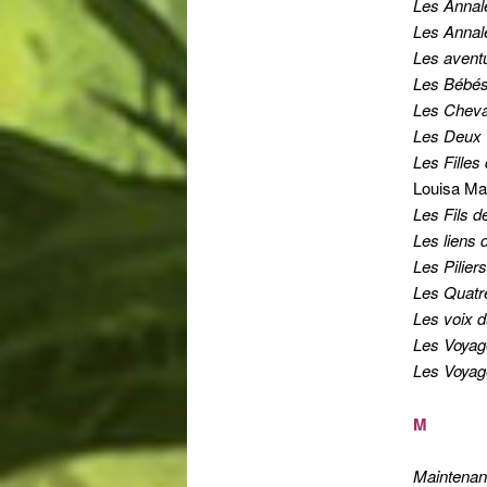
Les Annal
Les Annal
Les aventu
Les Bébés
Les Cheval
Les Deux 
Les Filles
Louisa Ma
Les Fils d
Les liens
Les Piliers
L
es Quatr
Les voix 
Les Voyag
Les Voyag
M
Maintenant 