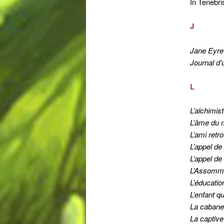
In Tenebri
J
Jane Eyre
Journal d’
L
L’alchimis
L’âme du 
L’ami retr
L’appel de
L’appel d
L’Assomm
L’éducatio
L’enfant q
La cabane
La captive 