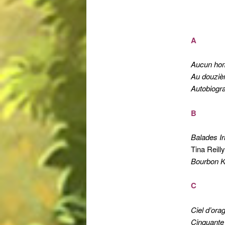
A
Aucun ho
Au douzièm
Autobiogra
B
Balades Irl
Tina Reilly
Bourbon Ki
C
Ciel d’or
Cinquante