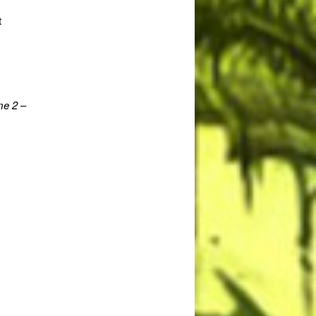
t
me 2
–