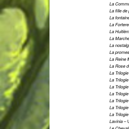
La Commun
La fille de
La fontain
La Fortere
La Huitiè
La Marche
La nostalg
La promess
La Reine 
La Rose de
La Trilogi
La Trilogi
La Trilogi
La Trilogi
La Trilogi
La Trilogi
La Trilogi
Lavinia
– U
Le Chevali