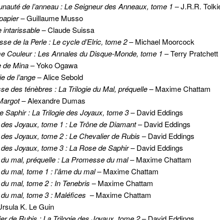
auté de l’anneau : Le Seigneur des Anneaux, tome 1
– J.R.R. Tolki
 papier
– Guillaume Musso
e intarissable
– Claude Suissa
sse de la Perle : Le cycle d’Elric, tome 2
– Michael Moorcock
me Couleur : Les Annales du Disque-Monde, tome 1
– Terry Pratchett
 de Mina
– Yoko Ogawa
ie de l’ange
– Alice Sebold
e des ténèbres : La Trilogie du Mal, préquelle
– Maxime Chattam
Margot
– Alexandre Dumas
 Saphir : La Trilogie des Joyaux, tome 3
– David Eddings
e des Joyaux, tome 1 : Le Trône de Diamant
– David Eddings
e des Joyaux, tome 2 : Le Chevalier de Rubis
– David Eddings
e des Joyaux, tome 3 : La Rose de Saphir
– David Eddings
e du mal, préquelle : La Promesse du mal
– Maxime Chattam
e du mal, tome 1 : l’âme du mal
– Maxime Chattam
e du mal, tome 2 : In Tenebris
– Maxime Chattam
e du mal, tome 3 : Maléfices
– Maxime Chattam
rsula K. Le Guin
er de Rubis : La Trilogie des Joyaux, tome 2
– David Eddings