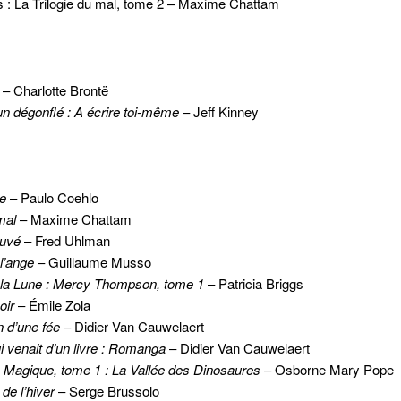
s : La Trilogie du mal, tome 2 – Maxime Chattam
– Charlotte Brontë
un dégonflé : A écrire toi-même
– Jeff Kinney
te
– Paulo Coehlo
mal
– Maxime Chattam
ouvé
– Fred Uhlman
 l’ange
– Guillaume Musso
e la Lune : Mercy Thompson, tome 1
– Patricia Briggs
oir
– Émile Zola
n d’une fée
– Didier Van Cauwelaert
ui venait d’un livre : Romanga
– Didier Van Cauwelaert
 Magique, tome 1 : La Vallée des Dinosaures
–
Osborne Mary Pope
de l’hiver
– Serge Brussolo