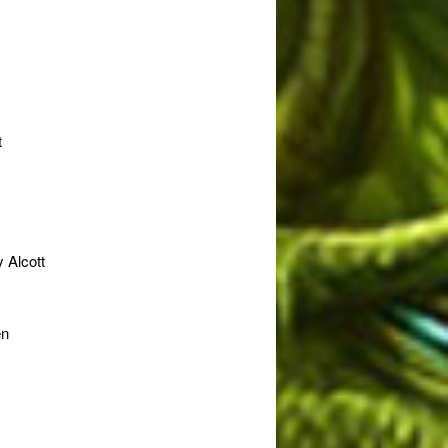
t
 Alcott
en