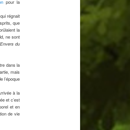
on
pour la
 qui régnait
sprits, que
rûlaient la
ld, ne sont
l’Envers du
être dans la
artie, mais
de l’époque
rrivée à la
ée et c’est
orel et en
tion de vie