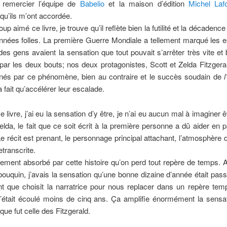
 remercier l’équipe de
Babelio
et la maison d’édition
Michel Laf
qu’ils m’ont accordée.
up aimé ce livre, je trouve qu’il reflète bien la futilité et la décadence
nnées folles. La première Guerre Mondiale a tellement marqué les e
 des gens avaient la sensation que tout pouvait s’arrêter très vite et b
par les deux bouts; nos deux protagonistes, Scott et Zelda Fitzgera
nés par ce phénomène, bien au contraire et le succès soudain de
 fait qu’accélérer leur escalade.
e livre, j’ai eu la sensation d’y être, je n’ai eu aucun mal à imaginer 
lda, le fait que ce soit écrit à la première personne a dû aider en p
e récit est prenant, le personnage principal attachant, l’atmosphère 
etranscrite.
lement absorbé par cette histoire qu’on perd tout repère de temps. A
bouquin, j’avais la sensation qu’une bonne dizaine d’année était pass
 que choisit la narratrice pour nous replacer dans un repère temp
l s’était écoulé moins de cinq ans. Ça amplifie énormément la sensa
que fut celle des Fitzgerald.