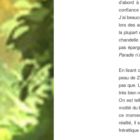
d’abord à
confiance 
J’ai beauco
lors des a
la plupart
chandelle 
pas éparg
Paradis
n’a
En lisant c
peau de Ze
pas que. L
très bien r
On est tel
moitié du 
ce moment
réalité, i
frénétique 