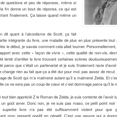
de questions et peu de réponses, même si
la fin donne un bout de réponse, ce qui est
strant finalement. Ça laisse quand même un
en dit quant à l’alcoolisme de Scott, ça fait
artie intégrante du livre, une maladie de plus en plus présente tout
. Dès le début, je savais comment cela allait tourner. Personnellement, j
pport avec cette « façon de vivre », cette qualité de non-vie, devra
 été tenté d’arrêter le livre trouvant certaines scènes douloureusement
té parce que c’était un partenariat et je suis finalement ravie d’avoir 
 change rien au fait que ça a été dur pour moi: pas assez de recul; j
age de Scott qui m’a malmené autant qu’il a malmené Zelda. Et c’es
lle ce ne sera pas un coup de cœur et c’est dommage parce qu’il le mé
é tout bien apprécié Z le Roman de Zelda, je suis contente de l’avoir l
 un goût amer. Donc non, je ne suis pas maso, ce petit point noir s
e superbe livre n’a pas été suffisamment violent pour que 
ent mon ressenti positif en négatif. C’est une oeuvre qui a éno