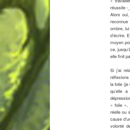
« travail
réussite 
Alors oui,
reconnue l
ombre, lui
d’écrire. 
moyen pour
ce, jusqu’
elle finit 
Si j’ai re
réflexions
la folie (j
qu’elle 
dépressi
« folie »,
réelle ou 
cause d’u
volonté d