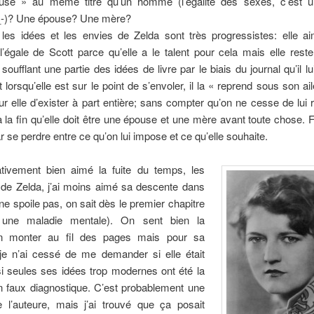
leuse » au même titre qu’un homme (l’égalité des sexes, c’est 
-_-)? Une épouse? Une mère?
 les idées et les envies de Zelda sont très progressistes: elle ai
’égale de Scott parce qu’elle a le talent pour cela mais elle res
 soufflant une partie des idées de livre par le biais du journal qu’il 
Et lorsqu’elle est sur le point de s’envoler, il la « reprend sous son ai
 elle d’exister à part entière; sans compter qu’on ne cesse de lui r
à la fin qu’elle doit être une épouse et une mère avant toute chose. 
par se perdre entre ce qu’on lui impose et ce qu’elle souhaite.
lativement bien aimé la fuite du temps, les
 de Zelda, j’ai moins aimé sa descente dans
e ne spoile pas, on sait dès le premier chapitre
a une maladie mentale). On sent bien la
on monter au fil des pages mais pour sa
 je n’ai cessé de me demander si elle était
si seules ses idées trop modernes ont été la
n faux diagnostique. C’est probablement une
e l’auteure, mais j’ai trouvé que ça posait