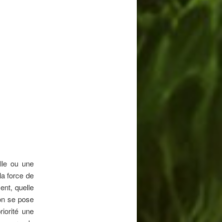
lle ou une
la force de
ent, quelle
 on se pose
riorité une