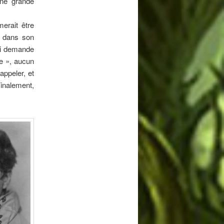
une grande
merait être
te dans son
lui demande
le », aucun
appeler, et
Finalement,