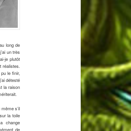
 au long de
’ai un très
i-je plutôt
 réalistes.
pu le finir,
’ai détesté
t la raison
riterait.
u même s’il
ur la toile
ça change
rmément de