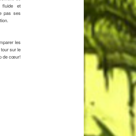
 fluide et
he pas ses
tion.
omparer les
tour sur le
up de cœur!