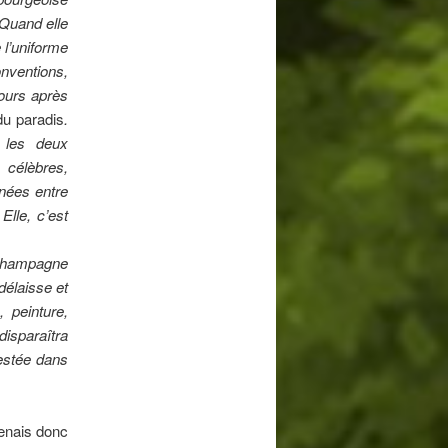
Quand elle
e l’uniforme
onventions,
jours après
du paradis
.
 les deux
célèbres,
énées entre
Elle, c’est
 champagne
délaisse et
 peinture,
disparaîtra
restée dans
tenais donc