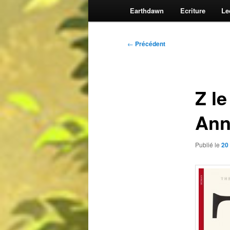
Earthdawn
Ecriture
Le
Navigation
←
Précédent
des
articles
Z l
Ann
Publié le
20 