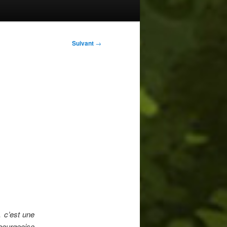
Suivant
→
, c’est une
 bourgeoise