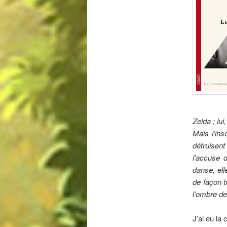
Zelda ; lui
Mais l’in
détruisent
l’accuse 
danse, ell
de façon t
l’ombre de
J’ai eu la