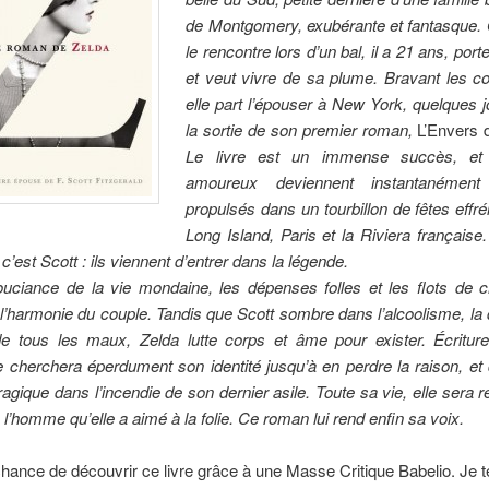
de Montgomery, exubérante et fantasque. 
le rencontre lors d’un bal, il a 21 ans, port
et veut vivre de sa plume. Bravant les c
elle part l’épouser à New York, quelques 
la sortie de son premier roman,
L’Envers 
Le livre est un immense succès, et
amoureux deviennent instantanément 
propulsés dans un tourbillon de fêtes effr
Long Island, Paris et la Riviera française. 
, c’est Scott : ils viennent d’entrer dans la légende.
souciance de la vie mondaine, les dépenses folles et les flots de
 l’harmonie du couple. Tandis que Scott sombre dans l’alcoolisme, la 
de tous les maux, Zelda lutte corps et âme pour exister. Écriture,
e cherchera éperdument son identité jusqu’à en perdre la raison, et 
ragique dans l’incendie de son dernier asile. Toute sa vie, elle sera 
 l’homme qu’elle a aimé à la folie. Ce roman lui rend enfin sa voix.
 chance de découvrir ce livre grâce à une Masse Critique Babelio. Je 