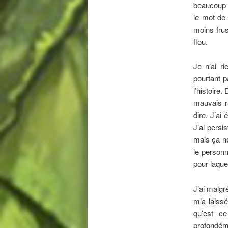
beaucoup 
le mot de 
moins fru
flou.
Je n’ai ri
pourtant p
l’histoire
mauvais ra
dire. J’ai
J’ai persis
mais ça ne
le personn
pour laque
J’ai malgr
m’a laissé
qu’est c
profondém