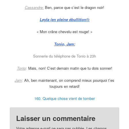
Cassandre:
Ben, parce que c’est le dragon noir!
Leyla (en pleine ébullition!):
« Mon crâne chevelu est rouge! »
Tonio, Jam:
Sonnerie du téléphone de Tonio à 23h
Tonio
:
Mais, non! C’est demain matin que tu dois sonner!
Jam
:
Ah, ben maintenant, on comprend mieux pourquoi t’es
toujours en retard!
160. Quelque chose vient de tomber
Laisser un commentaire
Votre adresse e-mail ne sera pas publiée.
Les champs