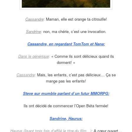
Cassandre
:
Maman, elle est orange ta citrouille!
Sandrine
:
non, ma chérie, c’est une invocation.
Cassandre, en regardant TomTom et Nana:
Dans le générique
:
« Comme ils sont délicieux quand ils
dorment! »
Cassandre
:
Mais, les enfants, c’est pas délicieux… Ça se
mange pas les enfants!
Steve sur mumble parlant d’un futur MMORPG:
Ils ont décidé de commencer l’Open Béta fermée!
Sandrine, Haurus:
Haurus (lisant trois fois d’affilé le titre du film…):
A cœur ouvert…