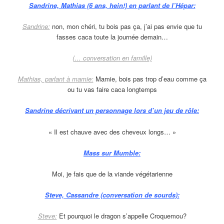
Sandrine, Mathias (6 ans, hein!) en parlant de l’Hépar:
Sandrine:
non, mon chéri, tu bois pas ça, j’ai pas envie que tu
fasses caca toute la journée demain…
(… conversation en famille)
Mathias, parlant à mamie:
Mamie, bois pas trop d’eau comme ça
ou tu vas faire caca longtemps
Sandrine décrivant un personnage lors d’un jeu de rôle:
« Il est chauve avec des cheveux longs… »
Mass sur Mumble:
Moi, je fais que de la viande végétarienne
Steve, Cassandre (conversation de sourds):
Steve:
Et pourquoi le dragon s’appelle Croquemou?