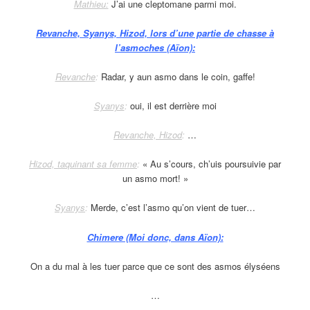
Mathieu:
J’ai une cleptomane parmi moi.
Revanche, Syanys, Hizod, lors d’une partie de chasse à
l’asmoches (Aïon):
Revanche
:
Radar, y aun asmo dans le coin, gaffe!
Syanys
:
oui, il est derrière moi
Revanche, Hizod
:
…
Hizod, taquinant sa femme
:
« Au s’cours, ch’uis poursuivie par
un asmo mort! »
Syanys
:
Merde, c’est l’asmo qu’on vient de tuer…
Chimere (Moi donc, dans Aïon):
On a du mal à les tuer parce que ce sont des asmos élyséens
…