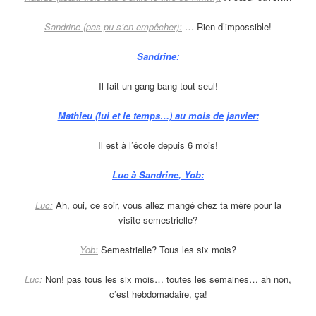
Sandrine (pas pu s’en empêcher):
… Rien d’impossible!
Sandrine:
Il fait un gang bang tout seul!
Mathieu (lui et le temps…) au mois de janvier:
Il est à l’école depuis 6 mois!
Luc à Sandrine, Yob:
Luc:
Ah, oui, ce soir, vous allez mangé chez ta mère pour la
visite semestrielle?
Yob:
Semestrielle? Tous les six mois?
Luc:
Non! pas tous les six mois… toutes les semaines… ah non,
c’est hebdomadaire, ça!