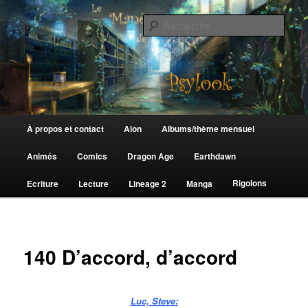
Aller
au
Rech
contenu
principal
Le Manège de Psylook
Menu
À propos et contact
Aion
Albums/thème mensuel
principal
Animés
Comics
Dragon Age
Earthdawn
Rigolons
Ecriture
Lecture
Lineage 2
Manga
140 D’accord, d’accord
Luc, Steve: