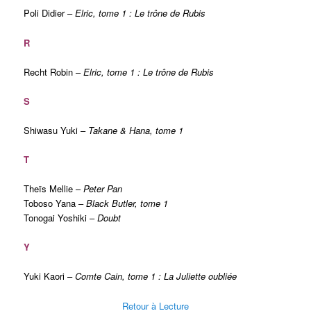
Poli Didier –
Elric, tome 1 : Le trône de Rubis
R
Recht Robin –
Elric, tome 1 : Le trône de Rubis
S
Shiwasu Yuki –
Takane & Hana, tome 1
T
Theïs Mellie –
Peter Pan
Toboso Yana –
Black Butler, tome 1
Tonogai Yoshiki –
Doubt
Y
Yuki Kaori –
Comte Cain, tome 1
:
La Juliette oubliée
Retour à Lecture