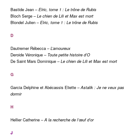
Bastide Jean –
Elric, tome 1 :
Le trône de Rubis
Bloch Serge –
Le chien de Lili et Max est mort
Blondel Julien –
Elric, tome 1 :
Le trône de Rubis
D
Dautremer Rébecca –
L’amoureux
Deroide Véronique –
Toute petite histoire d’O
De Saint Mars Dominique –
Le chien de Lili et Max est mort
G
Garcia Delphine et Abécassis Eliette –
Astalik :
Je ne veux pas
dormir
H
Hellier Catherine –
A la recherche de l’œuf d’or
J