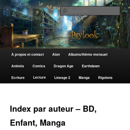
Aller
au
Rech
contenu
principal
Le Manège de Psylook
Menu
À propos et contact
Aion
Albums/thème mensuel
principal
Animés
Comics
Dragon Age
Earthdawn
Lecture
Ecriture
Lineage 2
Manga
Rigolons
Index par auteur – BD,
Enfant, Manga