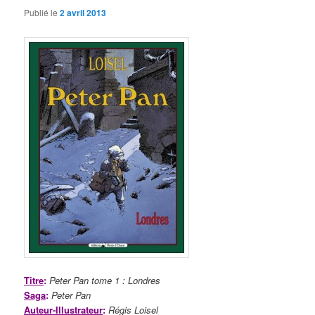
Publié le
2 avril 2013
Titre
:
Peter Pan
tome 1 : Londres
Saga
:
Peter Pan
Auteur-Illustrateur
:
Régis Loisel