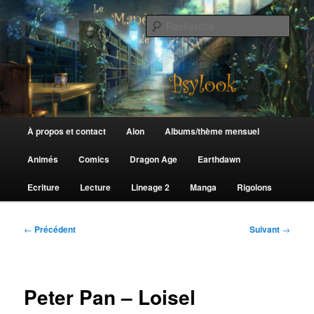
Aller
au
Rech
contenu
principal
Le Manège de Psylook
Menu
À propos et contact
Aion
Albums/thème mensuel
principal
Animés
Comics
Dragon Age
Earthdawn
Ecriture
Lecture
Lineage 2
Manga
Rigolons
Navigation
←
Précédent
Suivant
→
des
articles
Peter Pan – Loisel