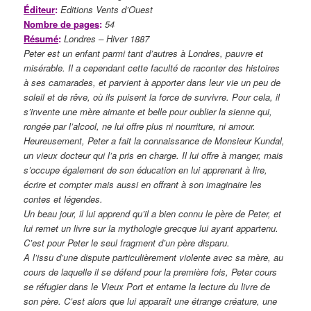
Éditeur
:
Editions Vents d’Ouest
Nombre de pages
:
54
Résumé
:
Londres – Hiver 1887
Peter est un enfant parmi tant d’autres à Londres, pauvre et
misérable. Il a cependant cette faculté de raconter des histoires
à ses camarades, et parvient à apporter dans leur vie un peu de
soleil et de rêve, où ils puisent la force de survivre. Pour cela, il
s’invente une mère aimante et belle pour oublier la sienne qui,
rongée par l’alcool, ne lui offre plus ni nourriture, ni amour.
Heureusement, Peter a fait la connaissance de Monsieur Kundal,
un vieux docteur qui l’a pris en charge. Il lui offre à manger, mais
s’occupe également de son éducation en lui apprenant à lire,
écrire et compter mais aussi en offrant à son imaginaire les
contes et légendes.
Un beau jour, il lui apprend qu’il a bien connu le père de Peter, et
lui remet un livre sur la mythologie grecque lui ayant appartenu.
C’est pour Peter le seul fragment d’un père disparu.
A l’issu d’une dispute particulièrement violente avec sa mère, au
cours de laquelle il se défend pour la première fois, Peter cours
se réfugier dans le Vieux Port et entame la lecture du livre de
son père. C’est alors que lui apparaît une étrange créature, une