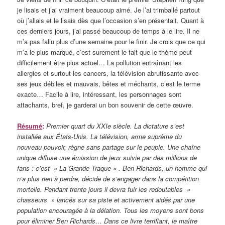
je lisais et j’ai vraiment beaucoup aimé. Je l’ai trimballé partout
où j’allais et le lisais dès que l’occasion s’en présentait. Quant à
ces derniers jours, j’ai passé beaucoup de temps à le lire. Il ne
m’a pas fallu plus d’une semaine pour le finir. Je crois que ce qui
m’a le plus marqué, c’est surement le fait que le thème peut
difficilement être plus actuel… La pollution entraînant les
allergies et surtout les cancers, la télévision abrutissante avec
ses jeux débiles et mauvais, bêtes et méchants, c’est le terme
exacte… Facile à lire, intéressant, les personnages sont
attachants, bref, je garderai un bon souvenir de cette œuvre.
Résumé
:
Premier quart du XXIe siècle. La dictature s’est
installée aux États-Unis. La télévision, arme suprême du
nouveau pouvoir, règne sans partage sur le peuple. Une chaîne
unique diffuse une émission de jeux suivie par des millions de
fans : c’est » La Grande Traque « . Ben Richards, un homme qui
n’a plus rien à perdre, décide de s’engager dans la compétition
mortelle. Pendant trente jours il devra fuir les redoutables »
chasseurs » lancés sur sa piste et activement aidés par une
population encouragée à la délation. Tous les moyens sont bons
pour éliminer Ben Richards… Dans ce livre terrifiant, le maître