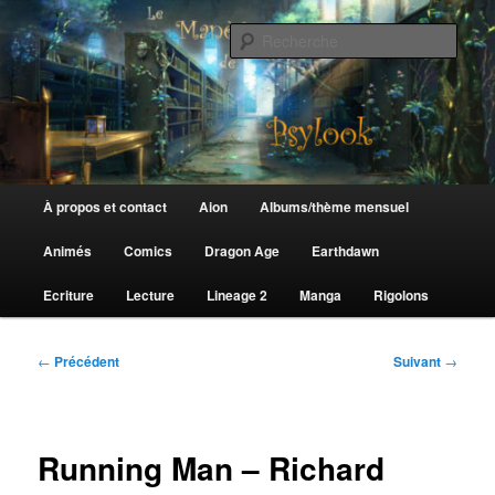
Aller
au
Rech
contenu
principal
Le Manège de Psylook
Menu
À propos et contact
Aion
Albums/thème mensuel
principal
Animés
Comics
Dragon Age
Earthdawn
Ecriture
Lecture
Lineage 2
Manga
Rigolons
Navigation
←
Précédent
Suivant
→
des
articles
Running Man – Richard