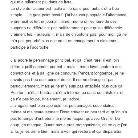
qui m’a tellement plu dans ce livre.
Le style de l’auteur est facile à lire sans pour autant être trop
simple… Le gros point positif: j’ai beaucoup apprécié l’alternance
entre récit et lettre/ journal intime, même si l’écriture de ces
supports ne différaient pas suffisamment pour qu’on différencie
vraiment les « auteurs », mais ne chipotons pas: pour moi, ça ne
m’a pas perturbé plus que ça et ce changement a clairement
participé à l’accroche.
J’ai adoré le personnage principal, et ça, c’est rare: il est loin
d’être « politiquement correct » mais il reste loyal neutre à ses
convictions et à sa ligne de conduite. Pendant longtemps, je ne
savais pas trop quoi penser de lui, il ne me dérangeait pas
particulièrement, mais je ne m’y suis pas attachée plus que ça.
Pourtant, c’était frustrant d’être interrompu dans son histoire; et
ça n’a pas loupé, finalement, je l’adore !
J’ai également bien apprécié les personnages secondaires,
même si malheureusement Rosa arrivent un peu tard et qu’on n’a
pas le temps d’entretenir le même rapport qu’avec Orville. Du
coup, ça manque. Quant aux autres protagonistes, de ce que j’en
ai lu, je les aime bien, mais à voir qui restera et qui disparaitra.