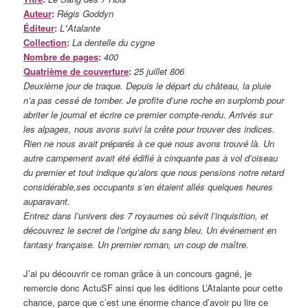
Auteur
:
Régis Goddyn
Éditeur
:
L
‘
Atalante
Collection
:
La dentelle du cygne
Nombre de pages
:
400
Quatrième de couverture
:
25 juillet 806
Deuxième jour de traque. Depuis le départ du château, la pluie
n’a pas cessé de tomber. Je profite d’une roche en surplomb pour
abriter le journal et écrire ce premier compte-rendu. Arrivés sur
les alpages, nous avons suivi la crête pour trouver des indices.
Rien ne nous avait préparés à ce que nous avons trouvé là. Un
autre campement avait été édifié à cinquante pas à vol d’oiseau
du premier et tout indique qu’alors que nous pensions notre retard
considérable,ses occupants s’en étaient allés quelques heures
auparavant.
Entrez dans l’univers des 7 royaumes où sévit l’inquisition, et
découvrez le secret de l’origine du sang bleu. Un événement en
fantasy française. Un premier roman, un coup de maître.
J’ai pu découvrir ce roman grâce à un concours gagné, je
remercie donc ActuSF ainsi que les éditions L’Atalante pour cette
chance, parce que c’est une énorme chance d’avoir pu lire ce