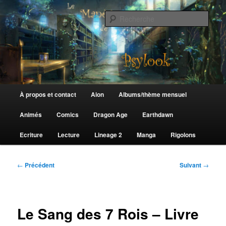
Aller
au
Rech
contenu
principal
Le Manège de Psylook
Menu
À propos et contact
Aion
Albums/thème mensuel
principal
Animés
Comics
Dragon Age
Earthdawn
Ecriture
Lecture
Lineage 2
Manga
Rigolons
Navigation
←
Précédent
Suivant
→
des
articles
Le Sang des 7 Rois – Livre