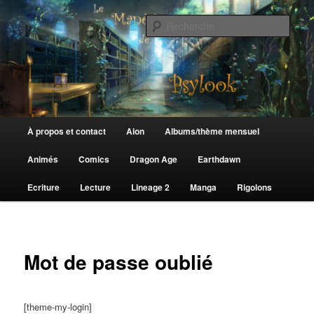
Aller
au
Rech
contenu
principal
Le Manège de Psylook
Menu
À propos et contact
Aion
Albums/thème mensuel
principal
Animés
Comics
Dragon Age
Earthdawn
Ecriture
Lecture
Lineage 2
Manga
Rigolons
Mot de passe oublié
[theme-my-login]