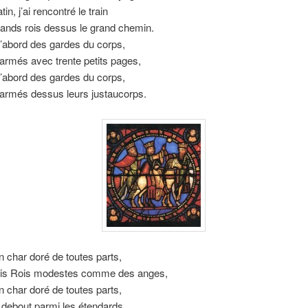
n, j’ai rencontré le train
rands rois dessus le grand chemin.
’abord des gardes du corps,
armés avec trente petits pages,
’abord des gardes du corps,
armés dessus leurs justaucorps.
n char doré de toutes parts,
rois Rois modestes comme des anges,
n char doré de toutes parts,
 debout parmi les étendards.