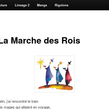
cture
Lineage 2
Manga
Rigolons
 La Marche des Rois
n, j’ai rencontré le train
ois mages qui allaient en voyage,