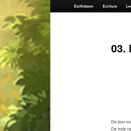
Earthdawn
Ecriture
Le
03.
De bon mati
De trois r