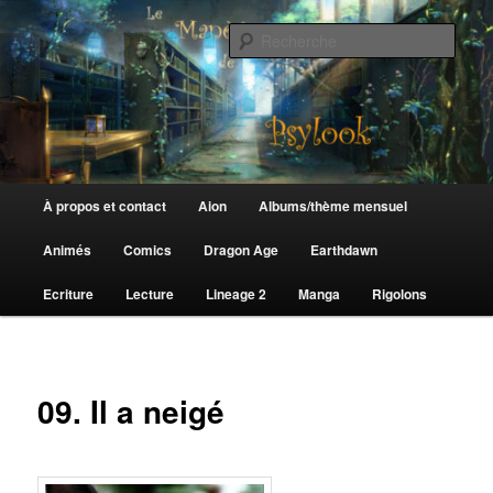
Aller
au
Rech
contenu
principal
Le Manège de Psylook
Menu
À propos et contact
Aion
Albums/thème mensuel
principal
Animés
Comics
Dragon Age
Earthdawn
Ecriture
Lecture
Lineage 2
Manga
Rigolons
09. Il a neigé