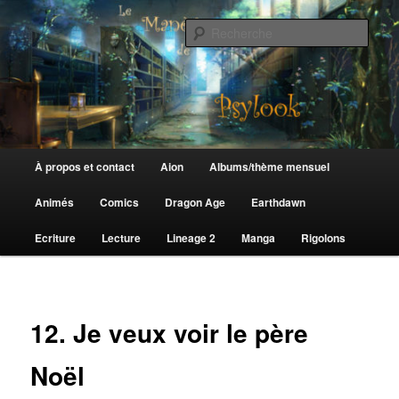
Aller
au
Rech
contenu
principal
Le Manège de Psylook
Menu
À propos et contact
Aion
Albums/thème mensuel
principal
Animés
Comics
Dragon Age
Earthdawn
Ecriture
Lecture
Lineage 2
Manga
Rigolons
12. Je veux voir le père
Noël