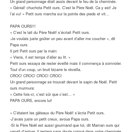
Un grand personnage était assis devant le feu de la cheminée.
« Génial! chuchota Petit ours. C’est le Père Noël. Ca y est! Je
l’ai vu! » Petit ours marcha sur la pointe des pieds et vit…
PAPA OURS!!!
« C’est le lait du Père Noël! s’écriait Petit ours.
-Je voulais juste goûter un peu avant d’aller me coucher », dit
Papa ours.
Il prit Petit ours par la main:
« Viens, il est temps d’aller au lit. »
Petit ours essaya de rester éveillé mais il commença à somnoler.
Tout d’un coup, un bruit bizarre le réveilla.
CROC! CROC! CROC! CROC!
Un grand personnage se trouvait devant le sapin de Noël. Petit
ours murmura:
« Cette fois-ci, c’est sûr que c’est… »
PAPA OURS, encore lui!
« C’étaient les gâteaux du Père Noël! s’écria Petit ours.
-J’avais juste un petit creux, avoua Papa ours.
-Si le Père Noël est aussi gourmand que toi, dit Maman ours qui
venait d’arriver, il restera sans doute coincé dans notre cheminée