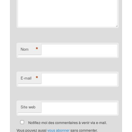
*
Nom
*
E-mail
Site web
Notifiez-moi des commentaires à venir via e-mail.
Vous pouvez aussi
vous abonner
sans commenter.