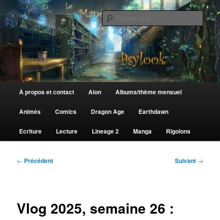
Aller
au
Rech
contenu
principal
Le Manège de Psylook
Menu
À propos et contact
Aion
Albums/thème mensuel
principal
Animés
Comics
Dragon Age
Earthdawn
Ecriture
Lecture
Lineage 2
Manga
Rigolons
Navigation
←
Précédent
Suivant
→
des
articles
Vlog 2025, semaine 26 :