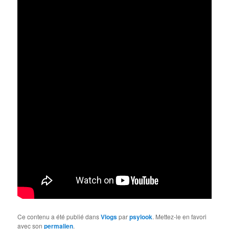
Ce contenu a été publié dans
Vlogs
par
psylook
. Mettez-le en favori
avec son
permalien
.