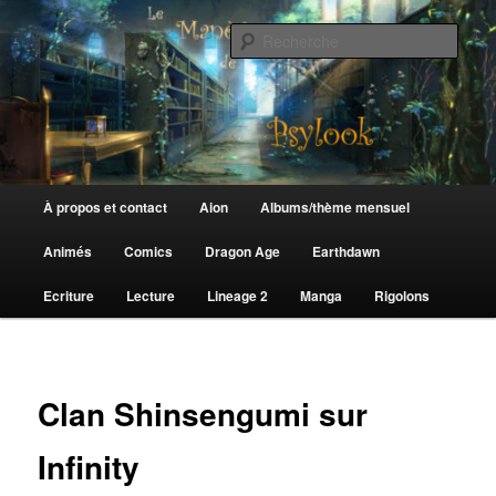
Aller
au
Rech
contenu
principal
Le Manège de Psylook
Menu
À propos et contact
Aion
Albums/thème mensuel
principal
Animés
Comics
Dragon Age
Earthdawn
Ecriture
Lecture
Lineage 2
Manga
Rigolons
Clan Shinsengumi sur
Infinity