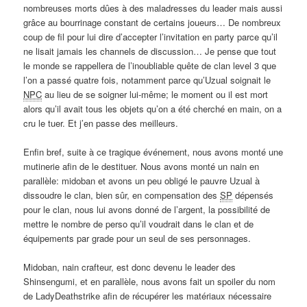
nombreuses morts dûes à des maladresses du leader mais aussi
grâce au bourrinage constant de certains joueurs… De nombreux
coup de fil pour lui dire d’accepter l’invitation en party parce qu’il
ne lisait jamais les channels de discussion… Je pense que tout
le monde se rappellera de l’inoubliable quête de clan level 3 que
l’on a passé quatre fois, notamment parce qu’Uzual soignait le
NPC
au lieu de se soigner lui-même; le moment ou il est mort
alors qu’il avait tous les objets qu’on a été cherché en main, on a
cru le tuer. Et j’en passe des meilleurs.
Enfin bref, suite à ce tragique événement, nous avons monté une
mutinerie afin de le destituer. Nous avons monté un nain en
parallèle: midoban et avons un peu obligé le pauvre Uzual à
dissoudre le clan, bien sûr, en compensation des
SP
dépensés
pour le clan, nous lui avons donné de l’argent, la possibilité de
mettre le nombre de perso qu’il voudrait dans le clan et de
équipements par grade pour un seul de ses personnages.
Midoban, nain crafteur, est donc devenu le leader des
Shinsengumi, et en parallèle, nous avons fait un spoiler du nom
de LadyDeathstrike afin de récupérer les matériaux nécessaire