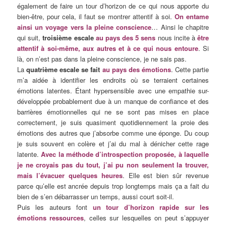
également de faire un tour d’horizon de ce qui nous apporte du
bien-être, pour cela, il faut se montrer attentif à soi.
On entame
ainsi un voyage vers la pleine conscience
… Ainsi le chapitre
qui suit,
troisième escale
au pays des 5 sens
nous incite à
être
attentif à soi-même, aux autres et à ce qui nous entoure
. Si
là, on n’est pas dans la pleine conscience, je ne sais pas.
La
quatrième escale se fait
au pays des émotions
. Cette partie
m’a aidée à identifier les endroits où se terraient certaines
émotions latentes. Étant hypersensible avec une empathie sur-
développée probablement due à un manque de confiance et des
barrières émotionnelles qui ne se sont pas mises en place
correctement, je suis quasiment quotidiennement la proie des
émotions des autres que j’absorbe comme une éponge. Du coup
je suis souvent en colère et j’ai du mal à dénicher cette rage
latente.
Avec la méthode d’introspection proposée, à laquelle
je ne croyais pas du tout, j’ai pu non seulement la trouver,
mais l’évacuer quelques heures
. Elle est bien sûr revenue
parce qu’elle est ancrée depuis trop longtemps mais ça a fait du
bien de s’en débarrasser un temps, aussi court soit-il.
Puis les auteurs font
un tour d’horizon rapide sur les
émotions ressources
, celles sur lesquelles on peut s’appuyer