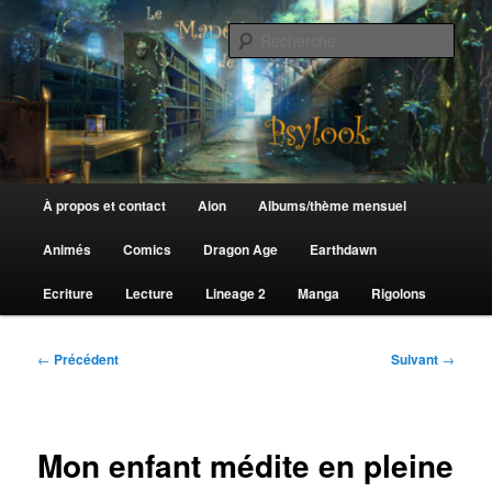
Aller
au
Rech
contenu
principal
Le Manège de Psylook
Menu
À propos et contact
Aion
Albums/thème mensuel
principal
Animés
Comics
Dragon Age
Earthdawn
Ecriture
Lecture
Lineage 2
Manga
Rigolons
Navigation
←
Précédent
Suivant
→
des
articles
Mon enfant médite en pleine