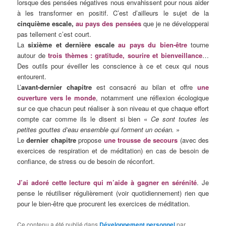
lorsque des pensées négatives nous envahissent pour nous aider
à les transformer en positif. C’est d’ailleurs le sujet de la
cinquième escale,
au pays des pensées
que je ne développerai
pas tellement c’est court.
La
sixième et dernière escale
au pays du bien-être
tourne
autour de
trois thèmes : gratitude, sourire et bienveillance
…
Des outils pour éveiller les conscience à ce et ceux qui nous
entourent.
L’
avant-dernier chapitre
est consacré au bilan et offre
une
ouverture vers le monde
, notamment une réflexion écologique
sur ce que chacun peut réaliser à son niveau et que chaque effort
compte car comme ils le disent si bien «
Ce sont toutes les
petites gouttes d’eau ensemble qui forment un océan.
»
Le
dernier chapitre
propose
une trousse de secours
(avec des
exercices de respiration et de méditation) en cas de besoin de
confiance, de stress ou de besoin de réconfort.
J’ai adoré cette lecture qui m’aide à gagner en sérénité
. Je
pense le réutiliser régulièrement (voir quotidiennement) rien que
pour le bien-être que procurent les exercices de méditation.
Ce contenu a été publié dans
Développement personnel
par