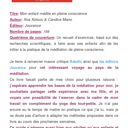
Titre
:
Mon enfant médite en pleine conscience
Auteur
:
Ilios Kotsou & Candice Marro
Éditeur
:
Jouvence
Nombre de pages
:
159
Quatrième de couverture
:
Un recueil d’exercices, basé sur des
recherches scientifiques, à faire avec ses enfants afin de les
initier à la pratique de la méditation de pleine conscience.
Je tiens à remercier masse critique
Babelio
ainsi que
les éditions
Jouvence
pour
cet intéressant voyage au pays de la
méditation
.
Ce livre faisait partie de mes choix pour plusieurs raisons :
j’espérais apprendre les bases de la médiation pour moi, je
souhaitais partager cette expérience avec ma fille, et je
voyais une possibilité de l’exercer dans le cadre de mon
travail en complément du yoga des tout-petits
. Je n’ai pas
encore eu le temps de mettre en pratique ce que j’ai lu, mais je
ne doute pas d’arriver à adapter les méthodes proposées dans ce
livre au cours des prochaines semaines.
Ce guide s’adresse aussi bien aux adultes qu’aux enfants et