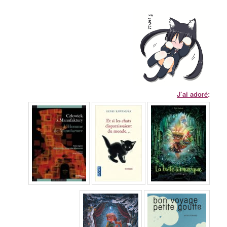
J’ai adoré
: