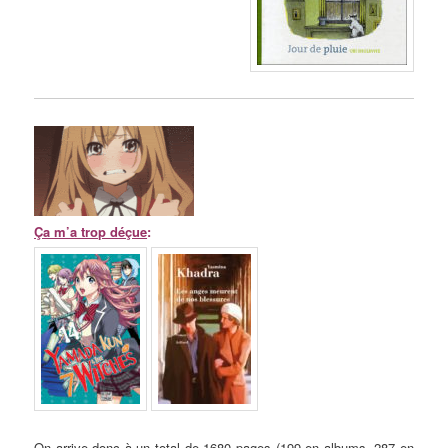
Ça m’a trop déçue
:
On arrive donc à un total de 1680 pages (199 en albums, 287 en