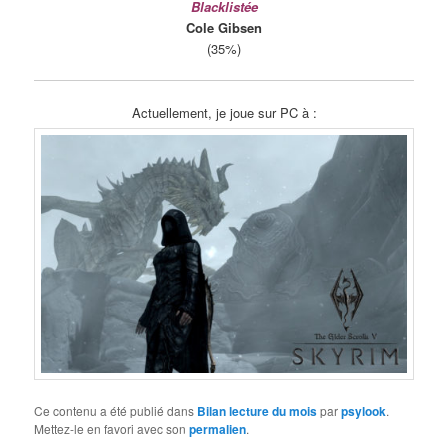
Blacklistée
Cole Gibsen
(35%)
Actuellement, je joue sur PC à :
Ce contenu a été publié dans
Bilan lecture du mois
par
psylook
.
Mettez-le en favori avec son
permalien
.