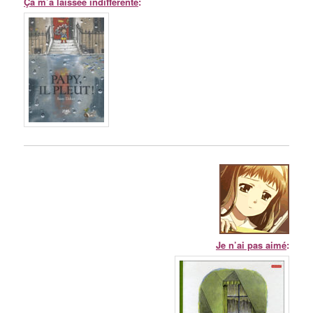
Ça m’a laissée indifférente
:
Je n’ai pas aimé
: