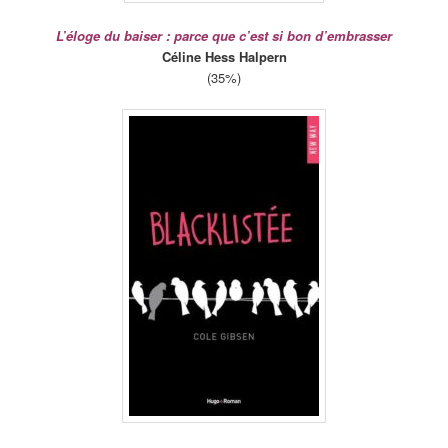
L’éloge du baiser : parce que c’est si bon d’embrasser
Céline Hess Halpern
(35%)