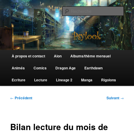
Aller
au
Rech
contenu
principal
Le Manège de Psylook
Menu
À propos et contact
Aion
Albums/thème mensuel
principal
Animés
Comics
Dragon Age
Earthdawn
Ecriture
Lecture
Lineage 2
Manga
Rigolons
Navigation
←
Précédent
Suivant
→
des
articles
Bilan lecture du mois de