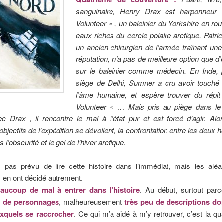
sanguinaire, Henry Drax est harponneur
Volunteer « , un baleinier du Yorkshire en rou
eaux riches du cercle polaire arctique. Patr
un ancien chirurgien de l’armée traînant un
réputation, n’a pas de meilleure option que 
sur le baleinier comme médecin. En Inde, 
siège de Delhi, Sumner a cru avoir touché 
l’âme humaine, et espère trouver du répi
Volunteer « … Mais pris au piège dans le
c Drax , il rencontre le mal à l’état pur et est forcé d’agir. Al
 objectifs de l’expédition se dévoilent, la confrontation entre les deu
 l’obscurité et le gel de l’hiver arctique.
s pas prévu de lire cette histoire dans l’immédiat, mais les al
 en ont décidé autrement.
ucoup de mal à entrer dans l’histoire
. Au début, surtout parc
 de personnages
, malheureusement
très peu de descriptions d
uxquels se raccrocher
. Ce qui m’a aidé à m’y retrouver, c’est la q