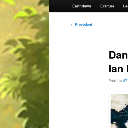
Earthdawn
Ecriture
Le
Navigation
←
Précédent
des
articles
Dan
Ian
Publié le
27