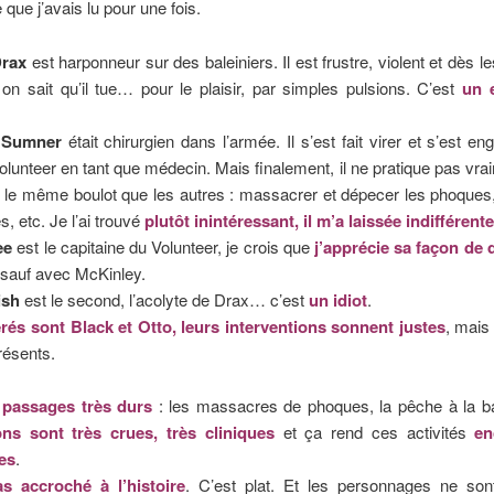
 que j’avais lu pour une fois.
Drax
est harponneur sur des baleiniers. Il est frustre, violent et dès l
 on sait qu’il tue… pour le plaisir, par simples pulsions. C’est
un 
k Sumner
était chirurgien dans l’armée. Il s’est fait virer et s’est en
Volunteer en tant que médecin. Mais finalement, il ne pratique pas vraime
 le même boulot que les autres : massacrer et dépecer les phoques
s, etc. Je l’ai trouvé
plutôt inintéressant, il m’a laissée indifférente
ee
est le capitaine du Volunteer, je crois que
j’apprécie sa façon de 
 sauf avec McKinley.
ish
est le second, l’acolyte de Drax… c’est
un idiot
.
rés sont Black et Otto, leurs interventions sonnent justes
, mais 
résents.
 passages très durs
: les massacres de phoques, la pêche à la ba
ons sont très crues, très cliniques
et ça rend ces activités
en
les
.
as accroché à l’histoire
. C’est plat. Et les personnages ne son