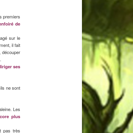
es premiers
enfoiré de
gagé sur le
nt, il fait
, découper
.
diriger ses
ils ne sont
leine. Les
core plus
t pas très