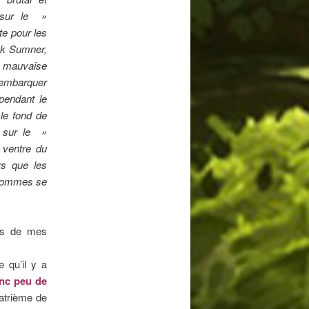
 sur le »
te pour les
ick Sumner,
e mauvaise
d’embarquer
pendant le
le fond de
t sur le »
 ventre du
ors que les
x hommes se
éas de mes
e qu’il y a
onc peu de
uatrième de