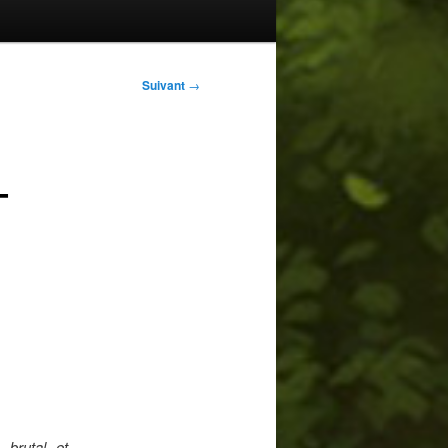
Suivant
→
–
, brutal et