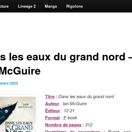
cture
Lineage 2
Manga
Rigolons
s les eaux du grand nord 
 McGuire
 mars 2023
Titre
:
Dans les eaux du grand nord
Auteur
:
Ian McGuire
Éditeur
:
12-21
Format
:
E-book
Nombre de pages
:
312
Quatrième de couverture
:
Puant, ivre