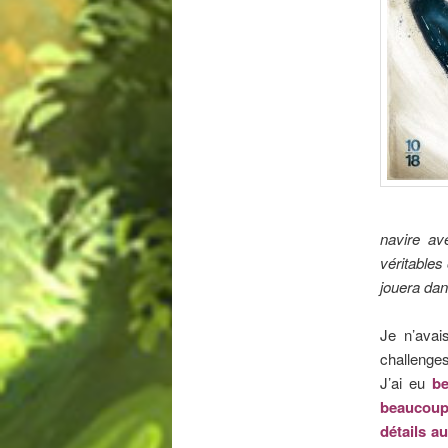
navire ave
véritables
jouera dans
Je n’avai
challenges
J’ai eu
bea
beaucoup
détails a