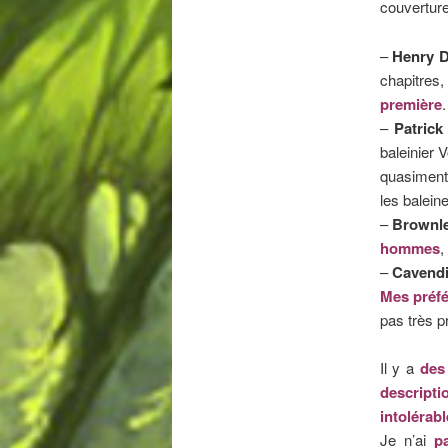
couverture
–
Henry 
chapitres,
première
.
–
Patric
baleinier 
quasiment
les baleine
–
Brownl
hommes
,
–
Cavend
Mes préfé
pas très p
Il y a
des
descripti
intolérab
Je n’ai
p