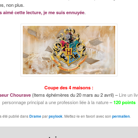
s, non plus.
as aimé cette lecture, je me suis ennuyée
.
Coupe des 4 maisons :
seur Chourave
(Items éphémères du 20 mars au 2 avril) –
Lire un li
personnage principal a une profession liée à la nature
–
120 points
a été publié dans
Drame
par
psylook
. Mettez-le en favori avec son
permalien
.