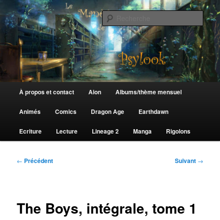
Aller
au
Rech
contenu
principal
Le Manège de Psylook
Menu
À propos et contact
Aion
Albums/thème mensuel
principal
Animés
Comics
Dragon Age
Earthdawn
Ecriture
Lecture
Lineage 2
Manga
Rigolons
Navigation
←
Précédent
Suivant
→
des
articles
The Boys, intégrale, tome 1