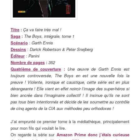
Titre
:
Ça va faire très mal !
Saga
:
The Boys, intégrale, tome 1
Scénario
:
Garth Ennis
Dessins
:
Darick Robertson & Peter Snejberg
Éditeur
:
Panini
Nombre de pages
:
352
Quatrième de couverture
:
Une œuvre de Garth Ennis est
toujours controversée, The Boys en est une nouvelle fois la
preuve ! Violente, ironique et caustique, cette série est en plus
dérangeante ! Elle vient en effet noircir l’image des super-héros si
bien ancrée dans l’imaginaire collectif ! Il insinue qu’ils ne sont
pas tous bien intentionnés et décide de les soumettre au contrôle
de cinq agents de la CIA aux méthodes peu orthodoxes !
J’ai emprunté ce premier tome à la médiathèque, principalement
pour mon fils qui voulait le lire.
On regarde la série sur
Amazon Prime donc j’étais curieuse