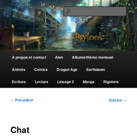
Aller
au
Rech
contenu
principal
Le Manège de Psylook
Menu
À propos et contact
Aion
Albums/thème mensuel
principal
Animés
Comics
Dragon Age
Earthdawn
Ecriture
Lecture
Lineage 2
Manga
Rigolons
Navigation
←
Précédent
Suivant
→
des
articles
Chat