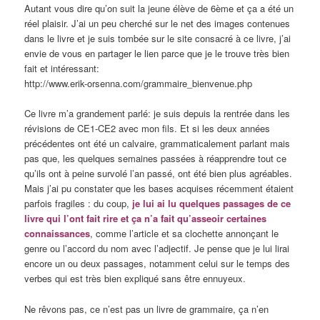
Autant vous dire qu’on suit la jeune élève de 6ème et ça a été un
réel plaisir. J’ai un peu cherché sur le net des images contenues
dans le livre et je suis tombée sur le site consacré à ce livre, j’ai
envie de vous en partager le lien parce que je le trouve très bien
fait et intéressant:
http://www.erik-orsenna.com/grammaire_bienvenue.php
Ce livre m’a grandement parlé: je suis depuis la rentrée dans les
révisions de CE1-CE2 avec mon fils. Et si les deux années
précédentes ont été un calvaire, grammaticalement parlant mais
pas que, les quelques semaines passées à réapprendre tout ce
qu’ils ont à peine survolé l’an passé, ont été bien plus agréables.
Mais j’ai pu constater que les bases acquises récemment étaient
parfois fragiles : du coup,
je lui ai lu quelques passages de ce
livre qui l’ont fait rire et ça n’a fait qu’asseoir certaines
connaissances
, comme l’article et sa clochette annonçant le
genre ou l’accord du nom avec l’adjectif. Je pense que je lui lirai
encore un ou deux passages, notamment celui sur le temps des
verbes qui est très bien expliqué sans être ennuyeux.
Ne rêvons pas, ce n’est pas un livre de grammaire, ça n’en