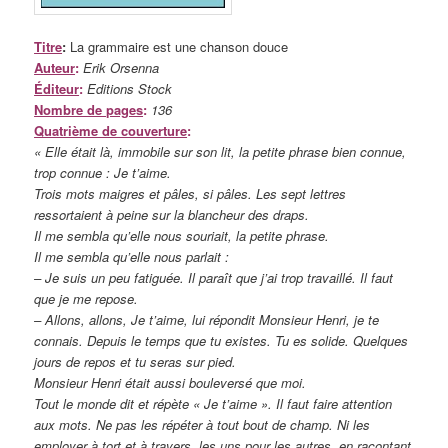
Titre
:
La grammaire est une chanson douce
Auteur
:
Erik Orsenna
Éditeur
:
Editions Stock
Nombre de pages
:
136
Quatrième de couverture
:
« Elle était là, immobile sur son lit, la petite phrase bien connue,
trop connue : Je t’aime.
Trois mots maigres et pâles, si pâles. Les sept lettres
ressortaient à peine sur la blancheur des draps.
Il me sembla qu’elle nous souriait, la petite phrase.
Il me sembla qu’elle nous parlait :
– Je suis un peu fatiguée. Il paraît que j’ai trop travaillé. Il faut
que je me repose.
– Allons, allons, Je t’aime, lui répondit Monsieur Henri, je te
connais. Depuis le temps que tu existes. Tu es solide. Quelques
jours de repos et tu seras sur pied.
Monsieur Henri était aussi bouleversé que moi.
Tout le monde dit et répète « Je t’aime ». Il faut faire attention
aux mots. Ne pas les répéter à tout bout de champ. Ni les
employer à tort et à travers, les uns pour les autres, en racontant