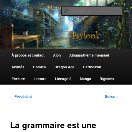
Aller
au
Rech
contenu
principal
Le Manège de Psylook
Menu
À propos et contact
Aion
Albums/thème mensuel
principal
Animés
Comics
Dragon Age
Earthdawn
Ecriture
Lecture
Lineage 2
Manga
Rigolons
Navigation
←
Précédent
Suivant
→
des
articles
La grammaire est une