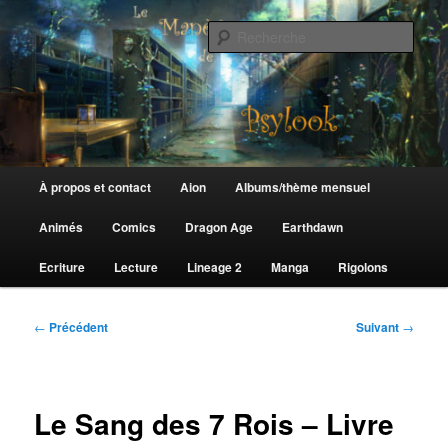
Aller
au
Rech
contenu
principal
Le Manège de Psylook
Menu
À propos et contact
Aion
Albums/thème mensuel
principal
Animés
Comics
Dragon Age
Earthdawn
Ecriture
Lecture
Lineage 2
Manga
Rigolons
Navigation
←
Précédent
Suivant
→
des
articles
Le Sang des 7 Rois – Livre