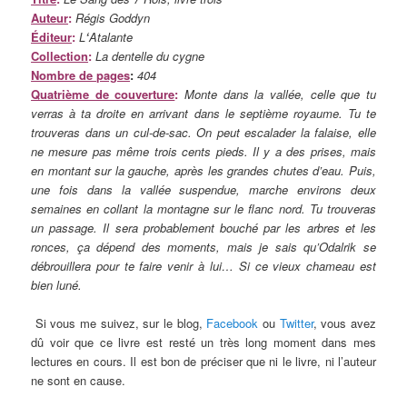
Auteur
:
Régis Goddyn
Éditeur
:
L
‘
Atalante
Collection
:
La dentelle du cygne
Nombre de pages
:
404
Quatrième de couverture
:
Monte dans la vallée, celle que tu
verras à ta droite en arrivant dans le septième royaume. Tu te
trouveras dans un cul-de-sac. On peut escalader la falaise, elle
ne mesure pas même trois cents pieds. Il y a des prises, mais
en montant sur la gauche, après les grandes chutes d’eau. Puis,
une fois dans la vallée suspendue, marche environs deux
semaines en collant la montagne sur le flanc nord. Tu trouveras
un passage. Il sera probablement bouché par les arbres et les
ronces, ça dépend des moments, mais je sais qu’Odalrik se
débrouillera pour te faire venir à lui… Si ce vieux chameau est
bien luné.
Si vous me suivez, sur le blog,
Facebook
ou
Twitter
, vous avez
dû voir que ce livre est resté un très long moment dans mes
lectures en cours. Il est bon de préciser que ni le livre, ni l’auteur
ne sont en cause.