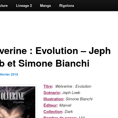
cture
Lineage 2
Manga
Rigolons
verine : Evolution – Jeph
b et Simone Bianchi
 février 2016
Titre
:
Wolverine : Evolution
Scénario
:
Jeph Loeb
Illustration
:
Simone Bianchi
Éditeur
:
Marvel
Collection
:
Dark
Nombre de pages
:
144