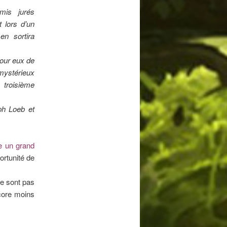
mis jurés
 lors d’un
n sortira
pour eux de
mystérieux
troisième
eph Loeb et
e un grand
portunité de
ne sont pas
core moins