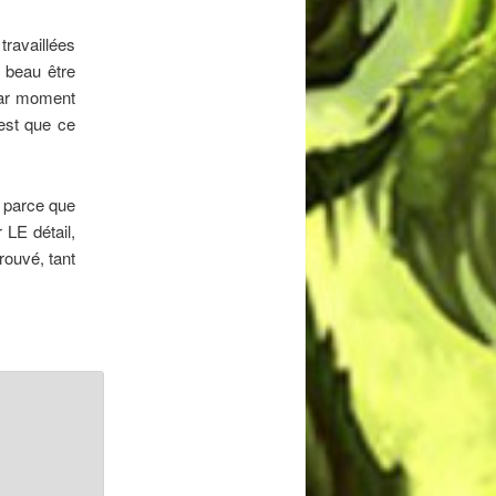
travaillées
t beau être
 par moment
’est que ce
 parce que
LE détail,
rouvé, tant