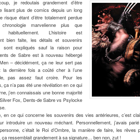
oup, je redoutais grandement d’être
ne lisant plus de comics depuis un long
e risque étant d’être totalement perdue
chronologie marvelienne plus que
 habituellement. L’histoire est
nt bien faite, les détails et souvenirs
s sont expliqués sauf la raison pour
Dents de Sabre est à nouveau hébergé
-Men – décidément, ça ne leur sert pas
: la dernière fois a coûté cher à l’une
lle, pas assez faut croire. Pour les
, ça n’a pas été une révélation en ce qui
ne, j’en connaissais une bonne majorité
 Silver Fox, Dents-de Sabre vs Psylocke
se.
, en ce qui concerne les souvenirs des vies antérieures, c’est cl
our introduire un nouveau méchant. Personnellement, j’avais parié
 personne, c’était le Roi d’Ombre, la manière de faire, les rêves 
, ça ressemblait grandement à sa signature… ben non, zut !