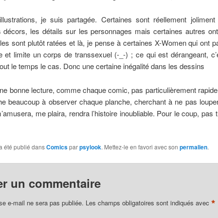
llustrations, je suis partagée. Certaines sont réellement joliment 
s décors, les détails sur les personnages mais certaines autres on
les sont plutôt ratées et là, je pense à certaines X-Women qui ont
 et limite un corps de transsexuel (-_-) ; ce qui est dérangeant, c
tout le temps le cas. Donc une certaine inégalité dans les dessins
une bonne lecture, comme chaque comic, pas particulièrement rapide
che beaucoup à observer chaque planche, cherchant à ne pas louper 
m’amusera, me plaira, rendra l’histoire inoubliable. Pour le coup, pas t
a été publié dans
Comics
par
psylook
. Mettez-le en favori avec son
permalien
.
er un commentaire
*
se e-mail ne sera pas publiée.
Les champs obligatoires sont indiqués avec