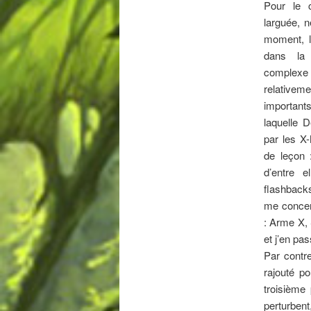
Pour le c
larguée, 
moment, l
dans la 
complexe
relativeme
important
laquelle 
par les X
de leçon 
d’entre e
flashbacks
me concer
: Arme X,
et j’en pas
Par contre
rajouté p
troisième
perturbent