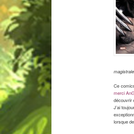
magistrale
Ce comics
merci AnGe
découvrir 
J’ai toujo
exception
lorsque de