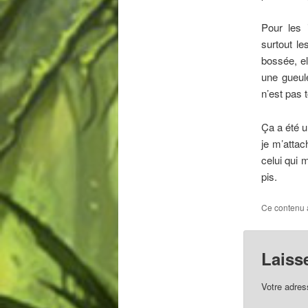
Pour les i
surtout le
bossée, el
une gueule
n’est pas 
Ça a été 
je m’atta
celui qui 
pis.
Ce contenu 
Laiss
Votre adres