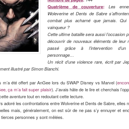
Quatrième de couverture
:
Les enne
Woleverine et Dents de Sabre s’affrontent
combat plus acharné que jamais. Qui e
vainqueur ?
Cette ultime bataille sera aussi l’occasion 
découvrir de nouveaux éléments de leur 
passé grâce à l’intervention d’un 
personnage…
Un récit d’une violence rare, écrit par J
ment illustré par Simon Bianchi.
 m’a été offert par AnGee lors du SWAP Disney vs Marvel (
encor
e, ça m’a fait super plaisir
). J’avais hâte de le lire et cherchais l’op
cette aventure tout en redoutant cette lecture.
urs adoré les confrontations entre Wolverine et Dents de Sabre, elles 
nelles mais, généralement, on est sûr de ne pas s’y ennuyer et en
 tierces personnes y sont mêlées.