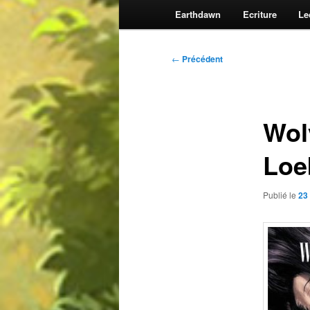
Earthdawn
Ecriture
Le
Navigation
←
Précédent
des
articles
Wol
Loe
Publié le
23