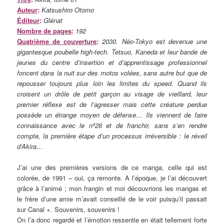
Auteur
:
Katsushiro Otomo
Éditeur
:
Glénat
Nombre de pages
:
192
Quatrième de couverture
:
2030. Néo-Tokyo est devenue une
gigantesque poubelle high-tech. Tetsuo, Kaneda et leur bande de
jeunes du centre d’insertion et d’apprentissage professionnel
foncent dans la nuit sur des motos volées, sans autre but que de
repousser toujours plus loin les limites du speed. Quand ils
croisent un drôle de petit garçon au visage de vieillard, leur
premier réflexe est de l’agresser mais cette créature perdue
possède un étrange moyen de défense… Ils viennent de faire
connaissance avec le nº26 et de franchir, sans s’en rendre
compte, la première étape d’un processus irréversible : le réveil
d’Akira…
J’ai une des premières versions de ce manga, celle qui est
colorée, de 1991 – oui, ça remonte. A l’époque, je l’ai découvert
grâce à l’animé ; mon frangin et moi découvrions les mangas et
le frère d’une amie m’avait conseillé de le voir puisqu’il passait
sur Canal +. Souvenirs, souvenirs !
On l’a donc regardé et l’émotion ressentie en était tellement forte