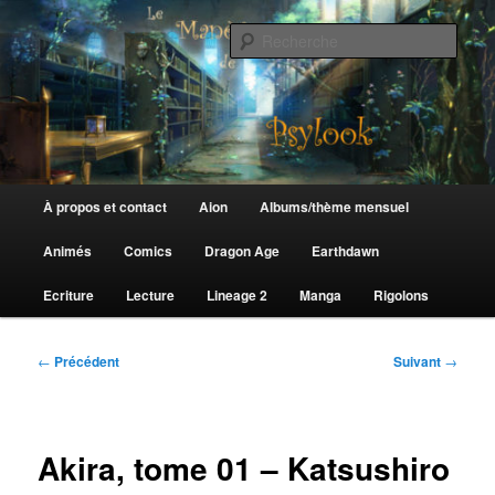
Aller
au
Rech
contenu
principal
Le Manège de Psylook
Menu
À propos et contact
Aion
Albums/thème mensuel
principal
Animés
Comics
Dragon Age
Earthdawn
Ecriture
Lecture
Lineage 2
Manga
Rigolons
Navigation
←
Précédent
Suivant
→
des
articles
Akira, tome 01 – Katsushiro