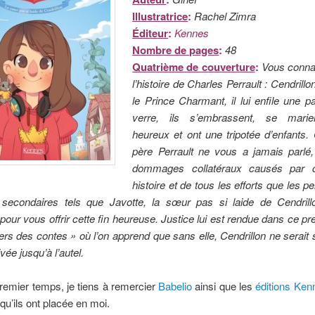
Illustratrice
:
Rachel Zimra
Éditeur
:
Kennes
Nombre de pages
:
48
Quatrième de couverture
:
Vous conna
l’histoire de Charles Perrault : Cendrill
le Prince Charmant, il lui enfile une p
verre, ils s’embrassent, se marien
heureux et ont une tripotée d’enfants.
père Perrault ne vous a jamais parlé,
dommages collatéraux causés par ce
histoire et de tous les efforts que les 
t secondaires tels que Javotte, la sœur pas si laide de Cendrill
pour vous offrir cette fin heureuse. Justice lui est rendue dans ce p
ers des contes » où l’on apprend que sans elle, Cendrillon ne serait
vée jusqu’à l’autel.
remier temps, je tiens à remercier
Babelio
ainsi que les
éditions Ken
qu’ils ont placée en moi.