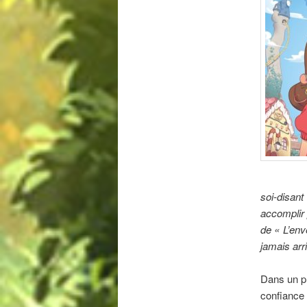
soi-disan
accomplir 
de « L’env
jamais arri
Dans un p
confiance 