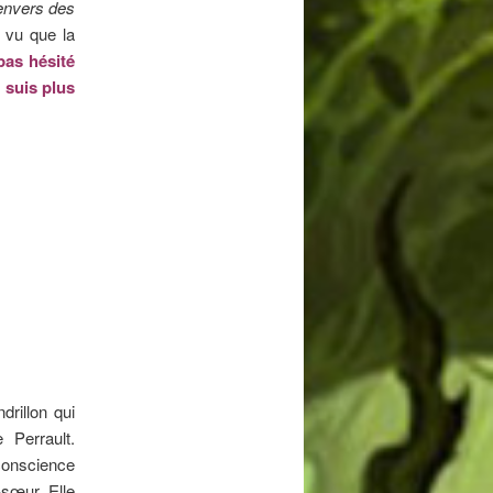
envers des
i vu que la
 pas hésité
 suis plus
drillon qui
 Perrault.
 conscience
-sœur. Elle