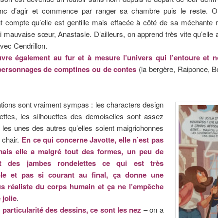
nc d’agir et commence par ranger sa chambre puis le reste. 
t compte qu’elle est gentille mais effacée à côté de sa méchante 
i mauvaise sœur, Anastasie. D’ailleurs, on apprend très vite qu’elle 
vec Cendrillon.
vre également au fur et à mesure l’univers qui l’entoure et 
 personnages de comptines ou de contes
(la bergère, Raiponce, B
rations sont vraiment sympas : les characters design
ettes, les silhouettes des demoiselles sont assez
s les unes des autres qu’elles soient maigrichonnes
 chair.
En ce qui concerne Javotte, elle n’est pas
mais elle a malgré tout des formes, un peu de
t des jambes rondelettes ce qui est très
ble et pas si courant au final, ça donne une
us réaliste du corps humain et ça ne l’empêche
 jolie
.
 particularité des dessins, ce sont les nez
– on a