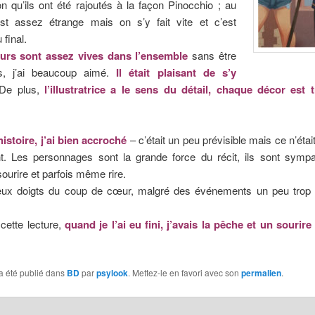
on qu’ils ont été rajoutés à la façon Pinocchio ; au
est assez étrange mais on s’y fait vite et c’est
 final.
urs sont assez vives dans l’ensemble
sans être
s, j’ai beaucoup aimé.
Il était plaisant de s’y
 De plus,
l’illustratrice a le sens du détail, chaque décor est t
’histoire, j’ai bien accroché
– c’était un peu prévisible mais ce n’étai
t. Les personnages sont la grande force du récit, ils sont sympa
sourire et parfois même rire.
eux doigts du coup de cœur, malgré des événements un peu trop l
 cette lecture,
quand je l’ai eu fini, j’avais la pêche et un sourir
a été publié dans
BD
par
psylook
. Mettez-le en favori avec son
permalien
.