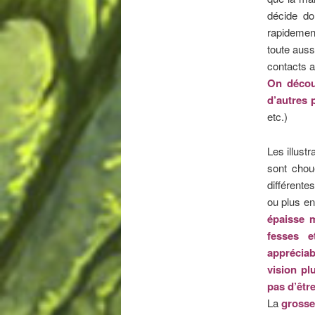
décide do
rapidemen
toute auss
contacts a
On décou
d’autres
etc.)
L
es illust
sont chou
différente
ou plus en
épaisse 
fesses e
apprécia
vision pl
pas d’être
La
grosse