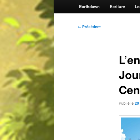
Earthdawn
Ecriture
Le
Navigation
←
Précédent
des
articles
L’e
Jour
Cen
Publié le
20 