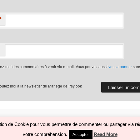
*
iez-moi des commentaires à venir via e-mail. Vous pouvez aussi
vous abonner
san
joutez moi à la newsletter du Manège de Psylook
Politique de confidentialité
Fièrement propulsé par WordPress
sation de Cookie pour vous permettre de commenter ou partager via rés
votre compréhension.
Read More
Accepter