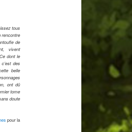
issez tous
on rencontre
antoufle de
t, vivent
 Ce dont le
 c’est des
tte belle
personnages
on, ont dû
remier tome
 sans doute
nes
pour la