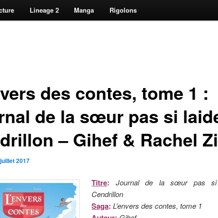
cture
Lineage 2
Manga
Rigolons
nvers des contes, tome 1 :
nal de la sœur pas si laid
drillon – Gihef & Rachel Z
juillet 2017
Titre
:
Journal de la sœur pas si
Cendrillon
Saga
:
L’envers des contes, tome 1
Auteur
:
Gihef