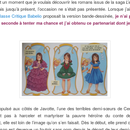
it un moment que je voulais découvrir les romans issus de la saga
L’
s jusqu’à présent, l’occasion ne s’était pas présentée. Lorsque j’a
asse Critique Babelio
proposait la version bande-dessinée,
je n’ai
 seconde à tenter ma chance et j’ai obtenu ce partenariat dont je
pulsé aux côtés de Javotte, l’une des terribles demi-sœurs de Cen
ent pas à harceler et martyriser la pauvre héroïne du conte de
 elle est loin de l’image qu’on s’en faisait. Dès le début, elle prend
son est devenue un foutoir sans nom depuis le départ de leur demi