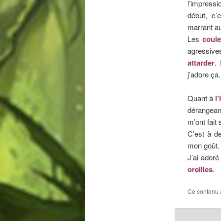
l’impressi
début, c’
marrant au
Les
coule
agressive
attarder
.
j’adore ça.
Quant à
l
dérangean
m’ont fait 
C’est à d
mon goût.
J’ai adoré
oreilles
.
Ce contenu 