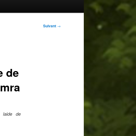
Suivant
→
e de
imra
 laide de