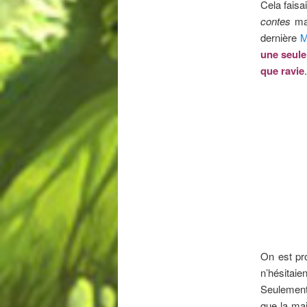
Cela faisa
contes
mai
dernière
M
une seule
que ravie
.
On est pro
n’hésitai
Seulement,
que la mai