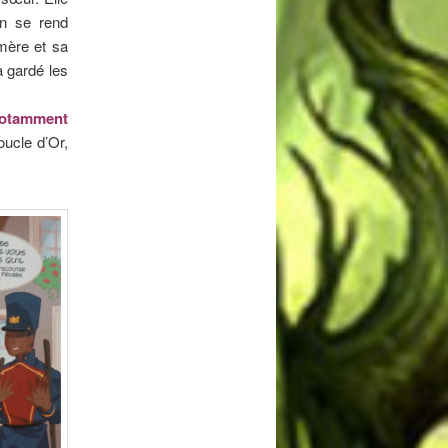
On se rend
mère et sa
a gardé les
notamment
oucle d’Or,