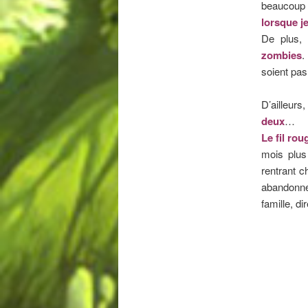
beaucoup 
lorsque je
De plus,
l
zombies
.
soient pas
D’ailleurs
deux
…
Le fil ro
mois plus 
rentrant c
abandonné
famille, di