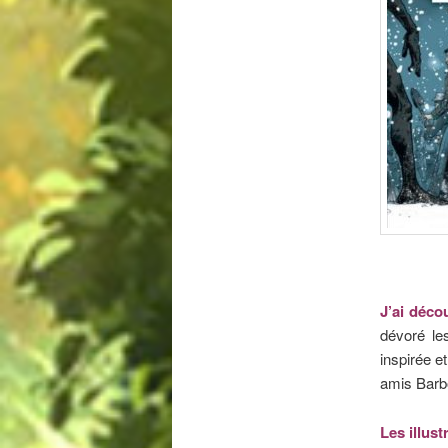
J’ai décou
dévoré le
inspirée e
amis Barbo
Les illust