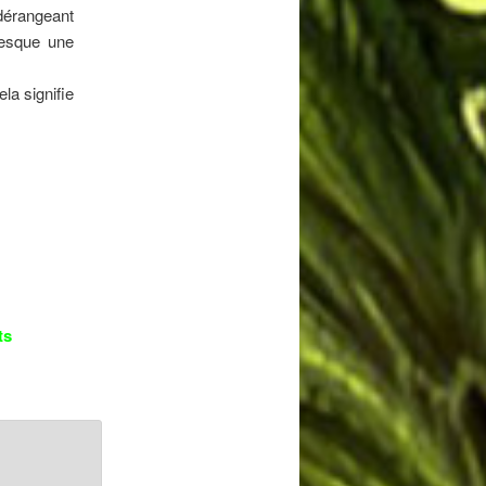
 dérangeant
resque une
la signifie
ts