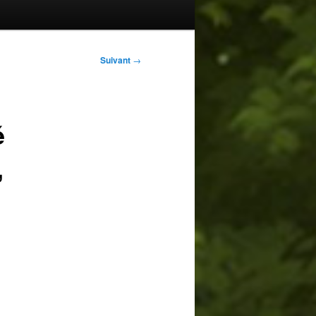
Suivant
→
é
,