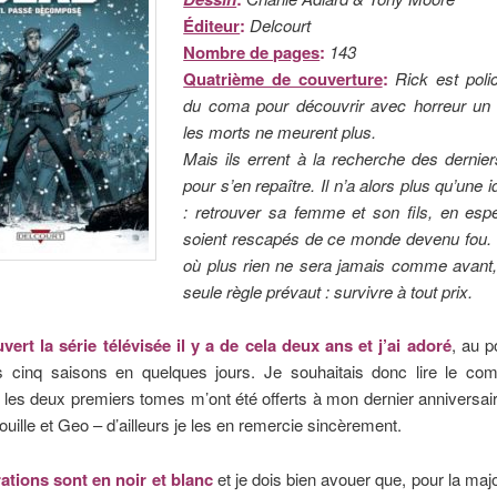
Éditeur
:
Delcourt
Nombre de pages
:
143
Quatrième de couverture
:
Rick est polic
du coma pour découvrir avec horreur u
les morts ne meurent plus.
Mais ils errent à la recherche des dernie
pour s’en repaître. Il n’a alors plus qu’une 
: retrouver sa femme et son fils, en espé
soient rescapés de ce monde devenu fou
où plus rien ne sera jamais comme avant,
seule règle prévaut : survivre à tout prix.
vert la série télévisée il y a de cela deux ans et j’ai adoré
, au p
s cinq saisons en quelques jours. Je souhaitais donc lire le comi
t les deux premiers tomes m’ont été offerts à mon dernier anniversa
uille et Geo – d’ailleurs je les en remercie sincèrement.
rations sont en noir et blanc
et je dois bien avouer que, pour la major