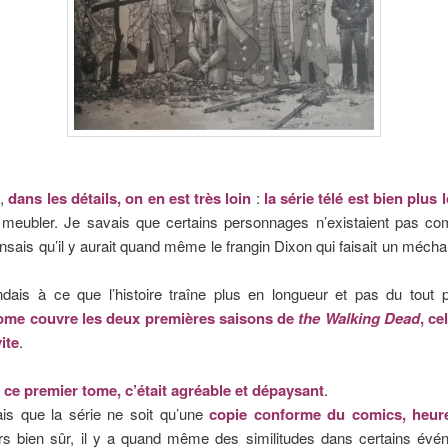
e,
dans les détails, on en est très loin
:
la série télé est bien plus
u meubler. Je savais que certains personnages n’existaient pas c
nsais qu’il y aurait quand même le frangin Dixon qui faisait un méch
ndais à ce que l’histoire traîne plus en longueur et pas du tout
ome couvre les deux premières saisons de
the Walking Dead
, ce
vite
.
é ce premier tome, c’était agréable et dépaysant
.
ais que la série ne soit qu’une
copie conforme du comics, heur
rs bien sûr, il y a quand même des similitudes dans certains évé