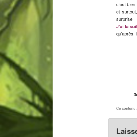
c’est bien
et surtou
surprise.
J’ai la sui
qu’après, 
3
Ce contenu 
Laiss