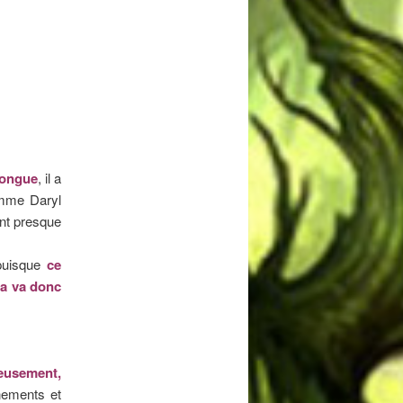
 longue
, il a
omme Daryl
ant presque
 puisque
ce
la va donc
eusement,
nements et