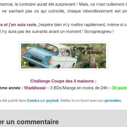
 normal, le contraire aurait été surprenant ! Mais, ce n’est nullement
t, ne sachant pas ce qui coïncide, chaque rebondissement est p
te et j’en suis ravie
, j’espère bien m’y mettre rapidement, même si ce
il n’y aura pas les suivants avant un moment ! Scrogneugneu !
Challenge Coupe des 4 maisons :
ème année :
Waddiwasi
– 3 BDs/Manga en moins de 24h –
30 poin
a été publié dans
Comics
par
psylook
. Mettez-le en favori avec son
permalien
.
er un commentaire