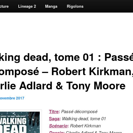
cture
Lineage 2
Manga
Rigolons
king dead, tome 01 : Pass
omposé – Robert Kirkman
rlie Adlard & Tony Moore
novembre 2017
Titre
:
Passé décomposé
Saga
:
Walking dead, tome 01
Scénario
:
Robert Kirkman
Dessin
:
C
harlie Adlard & Tony Moore