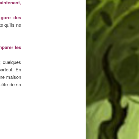
aintenant,
 gore des
e qu’ils ne
omparer les
 ; quelques
partout. En
 une maison
uête de sa