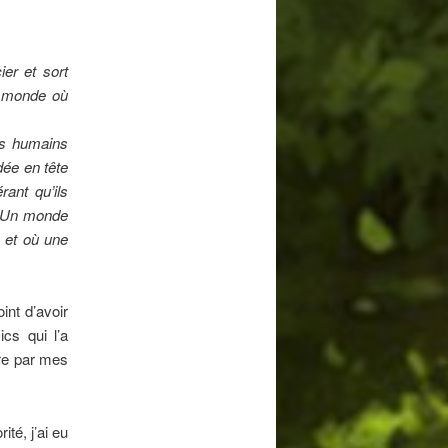
ier et sort
n monde où
rs humains
idée en tête
rant qu’ils
. Un monde
 et où une
oint d’avoir
cs qui l’a
ire par mes
ité, j’ai eu