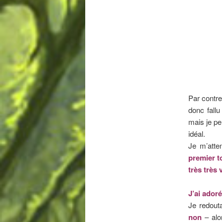
Par contr
donc fall
mais je pe
idéal.
Je m’atte
premier t
très très 
J’ai ador
Je redout
non
– alo