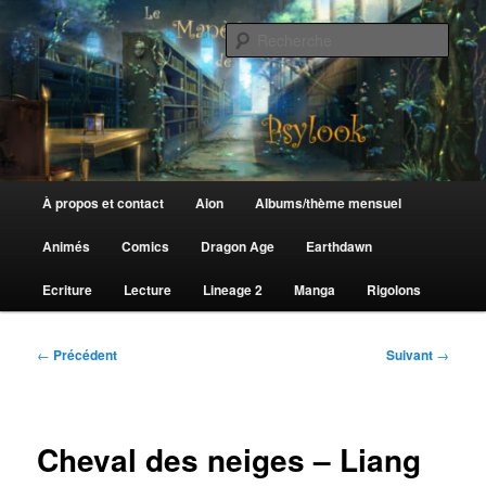
Aller
au
Rech
contenu
principal
Le Manège de Psylook
Menu
À propos et contact
Aion
Albums/thème mensuel
principal
Animés
Comics
Dragon Age
Earthdawn
Ecriture
Lecture
Lineage 2
Manga
Rigolons
Navigation
←
Précédent
Suivant
→
des
articles
Cheval des neiges – Liang