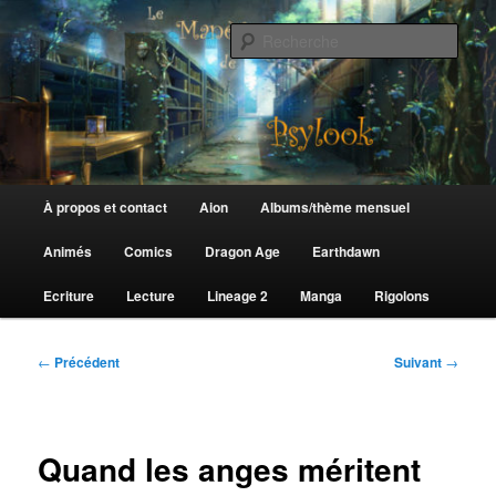
Aller
au
Rech
contenu
principal
Le Manège de Psylook
Menu
À propos et contact
Aion
Albums/thème mensuel
principal
Animés
Comics
Dragon Age
Earthdawn
Ecriture
Lecture
Lineage 2
Manga
Rigolons
Navigation
←
Précédent
Suivant
→
des
articles
Quand les anges méritent