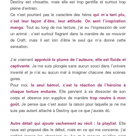
Destiny est chouette, mais elle est trop gentille et surtout trop
pleine d’entrain.
Ce n’est pourtant pas le caractère des héros
qui m’a tant plu,
c’est leur façon d’être, leur attitude
.
On sent l’inspiration
manga
. Tout au long de ma lecture, j’ai eu l’impression de voir
un animé : c’est surtout flagrant dans la manière de se mouvoir
de Craft, mais il est loin d’être le seul qui m’a donné cette
sensation.
J’ai vraiment
apprécié la plume de l’auteure
, elle est fluide et
captivante
. Je me suis plongée sans aucun souci dans l’univers
inventé et je n’ai eu aucun mal à imaginer chacune des scènes
gores.
Pour moi,
le seul bémol, c’est la réaction de l’héroïne à
chaque torture endurée
. Elle parvient à se dissocier de son
corps et observe son supplice de manière
trop neutre à mon
goût.
Je pense que c’est aussi la raison pour laquelle je ne me
suis pas autant attaché à Destiny que ce que j’aurais dû.
Autre détail qui ajoute vachement au récit : la playlist
. Elle
nous est proposé dès le début, mais en ce qui me concerne, j’ai
préféré lancer les chansons au fur et à mesure qu’elles sont