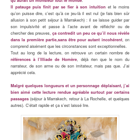
qu’aurait un monsieur tout le monde
.
Il patauge puis finit par se fier à son intuition
et le moins
qu’on puisse dire, c’est qu’à ce jeu-là il est nul (je fais bien sûr
allusion à son petit séjour à Marrakech) : il se laisse guider par
son impulsivité et passe à l’acte avant de réfléchir ou de
chercher des preuves,
ça contredit un peu ce qu’il nous révèle
dans la première partie,sans être pour autant incohérent
, on
comprend aisément que les circonstances sont exceptionnelles.
Tout au long de la lecture, on retrouve un certain nombre de
références à l’Illiade de Homère
, déjà rien que le nom du
narrateur, de son arme ou de son imitateur, mais pas que. J’ai
apprécié cela.
Malgré quelques longueurs et un personnage déplaisant, j’ai
bien aimé cette lecture rendue agréable surtout par certains
passages
(séjour à Marrakech, retour à La Rochelle, et quelques
autres). C’était rapide et ça s’est laissé lire.