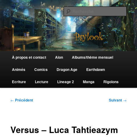
Aller
au
Rech
contenu
principal
Le Manège de Psylook
Menu
À propos et contact
Aion
Albums/thème mensuel
principal
Animés
Comics
Dragon Age
Earthdawn
Ecriture
Lecture
Lineage 2
Manga
Rigolons
Navigation
←
Précédent
Suivant
→
des
articles
Versus – Luca Tahtieazym