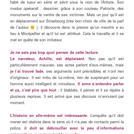
habit de tueur en série et sévit sous le nom de l’Artiste. Son
modus opérandi
: dessiner, grâce à son couteau Patrocle, des
monuments sur le ventre de ses victimes. Mais un jour qu’il est
en déplacement sur Strasbourg (très bon choix de ville de la part
de l’auteur
), il découvre dans la presse qu’un meurtre a eu
lieu à Montpellier et qu’il lui est attribué. Cela le travaille et il se
met en quête de son imitateur.
Je ne sais pas trop quoi penser de cette lecture
.
Le narrateur, Achille, est déplaisant
. Non pas qu’il est
particulièrement mauvais, ses actes parlent d’eux-mêmes, mais
je l’ai trouvé fade
, ses arguments sont prévisibles et n’ont rien
d’originaux. Il est imbu de lui-même, rien de surprenant pour un
homme aussi intelligent et minutieux.
Il aime s’entendre parler
et ça, c’est pire que tout
: il blablate, il pérore et il se répète à
plusieurs reprises. Il est arrivé que ses discours m’ennuient par
moment.
L’histoire en elle-même est intéressante
. L’enquête qu’il doit
mener est réaliste dans le sens où il n’a pas de contacts parmi la
police,
il doit se débrouiller avec le peu d’informations