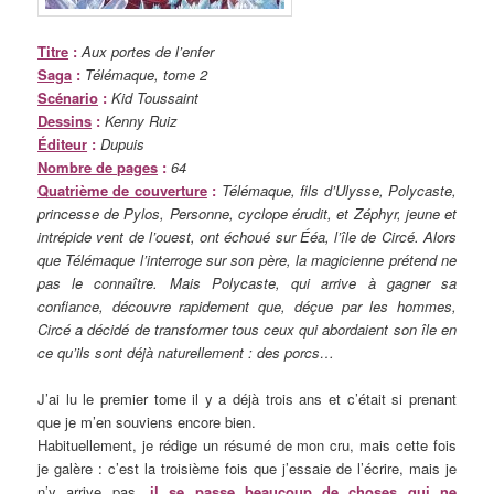
Titre
:
Aux portes de l’enfer
Saga
:
Télémaque, tome 2
Scénario
:
Kid Toussaint
Dessins
:
Kenny Ruiz
Éditeur
:
Dupuis
Nombre de pages
:
64
Quatrième de couverture
:
Télémaque, fils d’Ulysse, Polycaste,
princesse de Pylos, Personne, cyclope érudit, et Zéphyr, jeune et
intrépide vent de l’ouest, ont échoué sur Ééa, l’île de Circé. Alors
que Télémaque l’interroge sur son père, la magicienne prétend ne
pas le connaître. Mais Polycaste, qui arrive à gagner sa
confiance, découvre rapidement que, déçue par les hommes,
Circé a décidé de transformer tous ceux qui abordaient son île en
ce qu’ils sont déjà naturellement : des porcs…
J’ai lu le premier tome il y a déjà trois ans et c’était si prenant
que je m’en souviens encore bien.
Habituellement, je rédige un résumé de mon cru, mais cette fois
je galère : c’est la troisième fois que j’essaie de l’écrire, mais je
n’y arrive pas,
il se passe beaucoup de choses qui ne