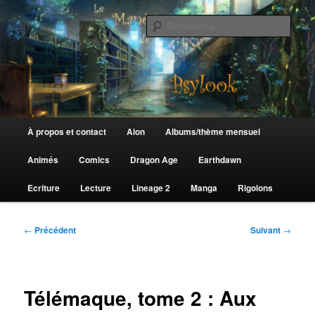
Aller
au
Rech
contenu
principal
Le Manège de Psylook
Menu
À propos et contact
Aion
Albums/thème mensuel
principal
Animés
Comics
Dragon Age
Earthdawn
Ecriture
Lecture
Lineage 2
Manga
Rigolons
Navigation
←
Précédent
Suivant
→
des
articles
Télémaque, tome 2 : Aux