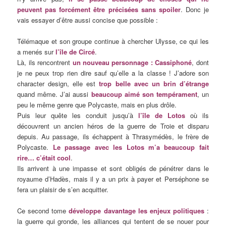
peuvent pas forcément être précisées sans spoiler
. Donc je
vais essayer d’être aussi concise que possible :
Télémaque et son groupe continue à chercher Ulysse, ce qui les
a menés sur
l’île de Circé
.
Là, ils rencontrent
un nouveau personnage : Cassiphoné
, dont
je ne peux trop rien dire sauf qu’elle a la classe ! J’adore son
character design, elle est
trop belle avec un brin d’étrange
quand même. J’ai aussi
beaucoup aimé son tempérament
, un
peu le même genre que Polycaste, mais en plus drôle.
Puis leur quête les conduit jusqu’à
l’île de Lotos
où ils
découvrent un ancien héros de la guerre de Troie et disparu
depuis. Au passage, ils échappent à Thrasymédès, le frère de
Polycaste.
Le passage avec les Lotos m’a beaucoup fait
rire… c’était cool
.
Ils arrivent à une impasse et sont obligés de pénétrer dans le
royaume d’Hadès, mais il y a un prix à payer et Perséphone se
fera un plaisir de s’en acquitter.
Ce second tome
développe davantage les enjeux politiques
:
la guerre qui gronde, les alliances qui tentent de se nouer pour