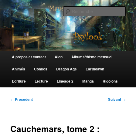
Aller
au
Rech
contenu
principal
Le Manège de Psylook
Menu
À propos et contact
Aion
Albums/thème mensuel
principal
Animés
Comics
Dragon Age
Earthdawn
Ecriture
Lecture
Lineage 2
Manga
Rigolons
Navigation
←
Précédent
Suivant
→
des
articles
Cauchemars, tome 2 :