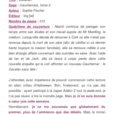
Saga
:
Cauchemars, tome 2
Auteur
:
Sophie Fischer
Éditeur
:
Voy'[el]
Nombre de pages
:
310
Quatrième de couverture
:
Niamh continue de partager son
temps entre ses études et son travail auprès de Mr Mardling, le
médium. Lorsqu’elle décide de retourner à Cork où elle n’était pas
revenue depuis la mort de son père (afin de vérifier si ce dernier
hante toujours la maison familiale), elle se retrouve mêlée à une
bien étrange affaire concernant des suicides en série. Avec l’aide
de Ian et de Jack, elle se lance à corps perdu dans cette
nouvelle enquête qui la voit affronter un nouveau Cauchemar : le
Cavalier sans tête !
J’attendais avec impatience de pouvoir commencer cette lecture
en plein milieu d’Halloween. Bon, finalement, ça n’a pas été
possible : ayant participé à la Japan Addict Z tout le week-end, je
n’ai pas réussi à lire la moindre page. Mais
je m’en suis donnée
à cœur joie cette semaine
.
Honnêtement,
je ne me souvenais que globalement du
premier, plus de l’ambiance que des détails
. Mais le roman