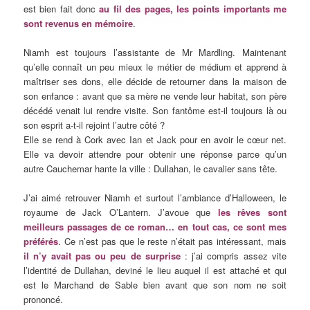
est bien fait donc
au fil des pages, les points importants me
sont revenus en mémoire
.
Niamh est toujours l’assistante de Mr Mardling. Maintenant
qu’elle connaît un peu mieux le métier de médium et apprend à
maîtriser ses dons, elle décide de retourner dans la maison de
son enfance : avant que sa mère ne vende leur habitat, son père
décédé venait lui rendre visite. Son fantôme est-il toujours là ou
son esprit a-t-il rejoint l’autre côté ?
Elle se rend à Cork avec Ian et Jack pour en avoir le cœur net.
Elle va devoir attendre pour obtenir une réponse parce qu’un
autre Cauchemar hante la ville : Dullahan, le cavalier sans tête.
J’ai aimé retrouver Niamh et surtout l’ambiance d’Halloween, le
royaume de Jack O’Lantern. J’avoue que
les rêves sont
meilleurs passages de ce roman… en tout cas, ce sont mes
préférés
. Ce n’est pas que le reste n’était pas intéressant, mais
il n’y avait pas ou peu de surprise
: j’ai compris assez vite
l’identité de Dullahan, deviné le lieu auquel il est attaché et qui
est le Marchand de Sable bien avant que son nom ne soit
prononcé.