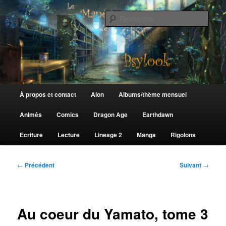
Aller
au
Rech
contenu
principal
Le Manège de Psylook
Menu
À propos et contact
Aion
Albums/thème mensuel
principal
Animés
Comics
Dragon Age
Earthdawn
Ecriture
Lecture
Lineage 2
Manga
Rigolons
Navigation
←
Précédent
Suivant
→
des
articles
Au coeur du Yamato, tome 3