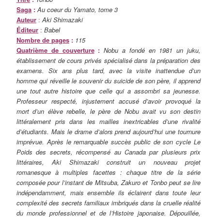
Saga
:
Au coeur du Yamato, tome 3
Auteur
:
Aki Shimazaki
Éditeur
:
Babel
Nombre de pages
:
115
Quatrième de couverture
:
Nobu a fondé en 1981 un juku,
établissement de cours privés spécialisé dans la préparation des
examens. Six ans plus tard, avec la visite inattendue d’un
homme qui réveille le souvenir du suicide de son père, il apprend
une tout autre histoire que celle qui a assombri sa jeunesse.
Professeur respecté, injustement accusé d’avoir provoqué la
mort d’un élève rebelle, le père de Nobu avait vu son destin
littéralement pris dans les mailles inextricables d’une rivalité
d’étudiants. Mais le drame d’alors prend aujourd’hui une tournure
imprévue. Après le remarquable succès public de son cycle Le
Poids des secrets, récompensé au Canada par plusieurs prix
littéraires, Aki Shimazaki construit un nouveau projet
romanesque à multiples facettes : chaque titre de la série
composée pour l’instant de Mitsuba, Zakuro et Tonbo peut se lire
indépendamment, mais ensemble ils éclairent dans toute leur
complexité des secrets familiaux imbriqués dans la cruelle réalité
du monde professionnel et de l’Histoire japonaise. Dépouillée,