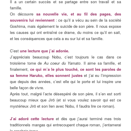
Il a un certain succès et se partage entre son travail et sa
famille.
On découvre
sa nouvelle vie, et au fil des pages, des
souvenirs lui reviennent
: ce qu’il a vécu au sein de la société
Goshima, mais également le suicide de son père. Il nous expose
les causes qui ont entraîné ce drame, du moins ce qu’il en sait,
et les conséquences que cela a eu sur lui et sa famille.
C’est
une lecture que j’ai adorée.
J’appréciais beaucoup Nobu, c’est toujours le cas dans ce
troisième tome de
Au coeur du Yamato
. Il aime sa famille, et
finalement,
ce qui m’a le plus touché, ce sont les paroles de
sa femme Haruko, elles sonnent justes
et j’ai eu l’impression
que depuis des années, c’est elle qui le porte et lui inspire une
belle façon de vivre.
Après tout, malgré l’acte désespéré de son père, il s’en est sorti
beaucoup mieux que Jirō (et si vous voulez savoir qui est ce
mystérieux Jirō et son lien avec Nobu, il faudra lire ce roman).
J’ai adoré cette lecture
et dès que j’aurai terminé mes trois
traditionnels mangas qui entrecoupent chaque roman, j’entamerai
le prochain tome.