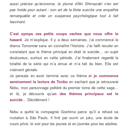
aussi précise qu’économe, la plume d’Aki Shimazaki n’en est
pas froide pour autant : son art de la litote suscite une empathie
remarquable et crée un suspense psychologique tout à fait
fascinant.
C’est sympa ces petits coups vaches que nous offre le
hasard
. Je m’explique. Il y a deux semaines, j’ai commencé le
drama
Tomorrow
sans en connaître l’histoire. J’ai failli reculer en
constatant que le thème principal en était le suicide… un sujet
douloureux, surtout en cette période. J’ai finalement regardé la
totalité de la série qui m’a émue et m’a fait du bien. Elle est
vraiment géniale.
Je pensais en avoir terminé avec ce thème et
je commence
sereinement la lecture de Tonbo
en sachant que je retrouverai
Nobu, mon personnage préféré du premier tome de cette saga…
et là, je découvre qu’
un des thèmes principaux est le
suicide
… Décidément !
Nobu a quitté la compagnie Goshima parce qu’il a refusé sa
mutation à São Paulo. Il finit par ouvrir un juku, une école de
cours privé, le soir pour les jeunes et en journée pour les adultes.