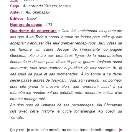
Saga
:
Au cœur du Yamato, tome 5
Auteur
:
Aki Shimazaki
Éditeur
:
Babel
Nombre de pages
:
123
Quatrième de couverture
:
Cela fait maintenant cinquante-six
ans que Aïko Toda a connu le coup de foudre pour celui qu’elle
acceptait d’épouser dès leur premier rendez-vous. Aux côtés de
cet homme, un cadre dévoué de l’importante compagnie
Goshima, elle a été aux premières lignes de la reconstruction
économique de son pays dévasté par la guerre. Toujours aussi
amoureux, tous deux profitent aujourd’hui de leur retraite. Au fil
des jours de pluie et des promenades, Aïko songe à ce demi-
siècle passé auprès de Tsuyoshi Toda, son samurai ; un bonheur
dont elle prend la mesure alors que remontent aussi à sa
mémoire les années qui ont précédé cette rencontre, celles d’un
premier mariage raté.
Au plus près de l’intimité de ses personnages, Aki Shimazaki
clôt avec cette histoire le cycle romanesque Au coeur du
Yamato.
Ça y est, je suis enfin arrivée au dernier tome de cette saga et
je