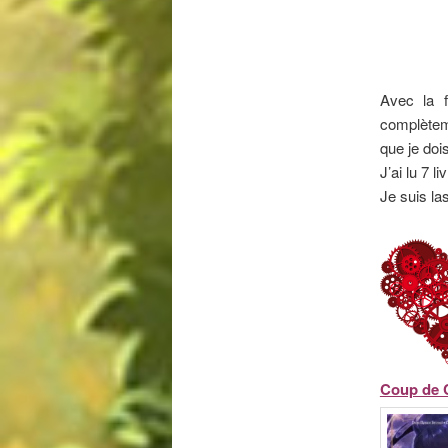
Avec la f
complèteme
que je dois
J’ai lu 7 
Je suis l
Coup de