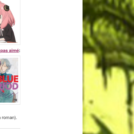
i pas aimé
:
n roman).