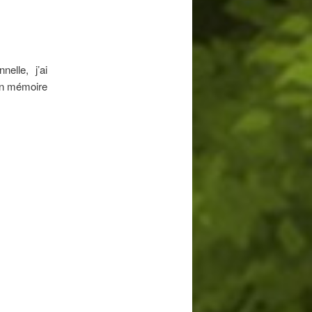
elle, j’ai
mon mémoire