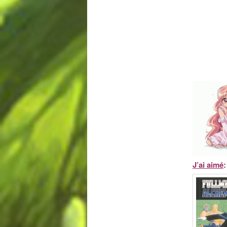
J’ai aimé
: