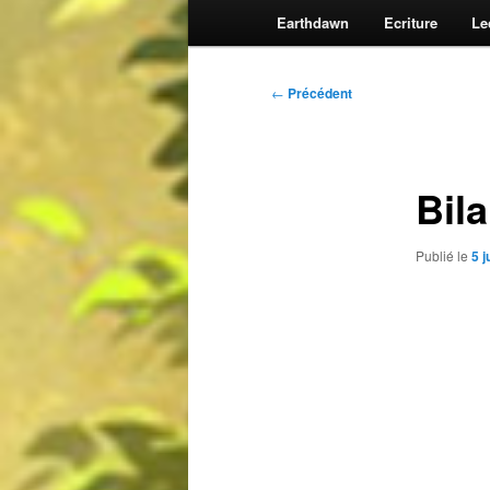
Earthdawn
Ecriture
Le
Navigation
←
Précédent
des
articles
Bil
Publié le
5 j