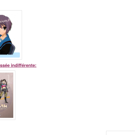
issée indifférente
: