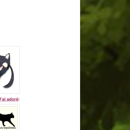
J’ai adoré
: