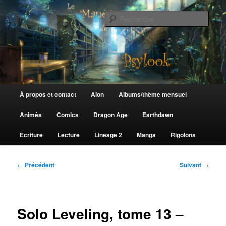
Aller
au
Rech
contenu
principal
Le Manège de Psylook
Menu
À propos et contact
Aion
Albums/thème mensuel
principal
Animés
Comics
Dragon Age
Earthdawn
Ecriture
Lecture
Lineage 2
Manga
Rigolons
Navigation
←
Précédent
Suivant
→
des
articles
Solo Leveling, tome 13 –