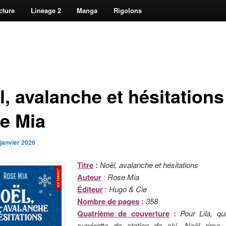
cture
Lineage 2
Manga
Rigolons
, avalanche et hésitations
e Mia
 janvier 2026
Titre
:
Noël, avalanche et hésitations
Auteur
:
Rose Mia
Éditeur
:
Hugo & Cie
Nombre de pages
:
358
Quatrième de couverture
:
Pour Lila, qu
supérette de station de ski, Noël rime 