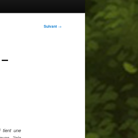
Suivant
→
 –
i tient une
avec “joie