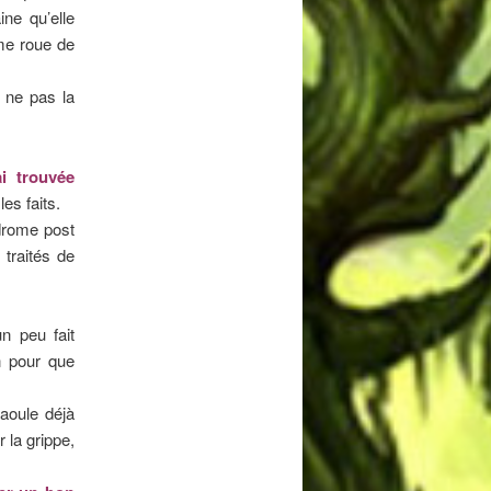
ne qu’elle
ème roue de
r ne pas la
ai trouvée
es faits.
drome post
 traités de
n peu fait
on pour que
aoule déjà
 la grippe,