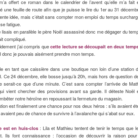
’a offert ce roman dans le calendrier de l’avent qu’elle m’a fait 
une feuille de route afin que je puisse le lire du 1er au 31 décemb
lente idée, mais c’était sans compter mon emploi du temps surchar
se fatigue.
e lisais en parallèle le père Noël assassiné donc me dégager du tem
ait compliqué.
idement j’ai compris que
cette lecture se découpait en deux temp
l donc je pouvais aisément prendre mon temps.
ille en tant que caissière dans une boutique non loin d’une station d
l. Ce 24 décembre, elle bosse jusqu’à 20h, mais hors de question d
e serait-ce que d’une minute. C’est sans compter l’arrivée de Mat
ui vient chercher des provisions avant sa garde. Il déteste Noël e
mbêter notre héroïne en repoussant la fermeture du magasin.
ation est finalement une chance pour nos deux héros : s’ils avaient ét
ls avaient peu de chance de survivre à l’avalanche qui s’abat sur eux.
e est en huis-clos
: Lila et Mathieu tentent de tenir le temps que 
. Ils font connaissance : l’occasion de découvrir la raison pour 