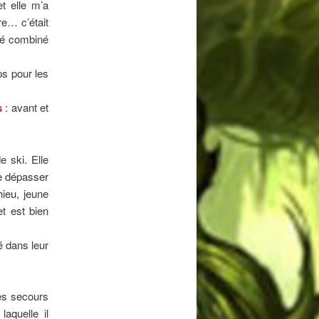
et elle m’a
re… c’était
gé combiné
ps pour les
s
: avant et
e ski. Elle
e dépasser
hieu, jeune
t est bien
é dans leur
les secours
laquelle il