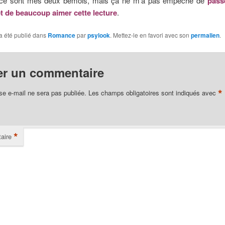
 ce sont mes deux bémols, mais ça ne m’a pas empêché de
pass
 de beaucoup aimer cette lecture
.
a été publié dans
Romance
par
psylook
. Mettez-le en favori avec son
permalien
.
er un commentaire
*
se e-mail ne sera pas publiée.
Les champs obligatoires sont indiqués avec
*
aire