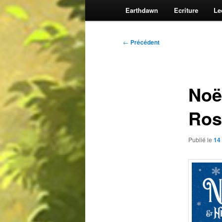
Earthdawn
Ecriture
Le
Navigation
←
Précédent
des
articles
Noël
Ros
Publié le
14