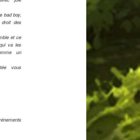
e bad boy,
 droit des
emble et ce
qui va les
 comme un
ntée vous
événements