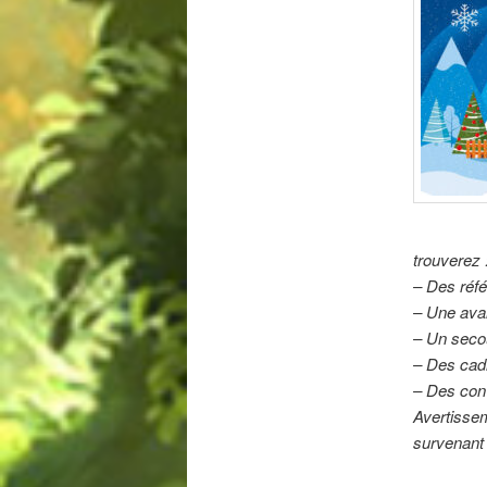
trouverez 
– Des réf
– Une aval
– Un secou
– Des cadr
– Des conv
Avertisse
survenant 