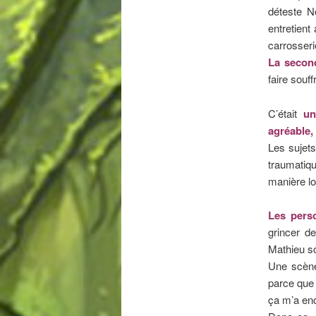
déteste N
entretient
carrosseri
La second
faire souf
C’était
un
agréable
,
Les sujet
traumatiqu
manière lo
Les pers
grincer de
Mathieu so
Une scène
parce que 
ça m’a en