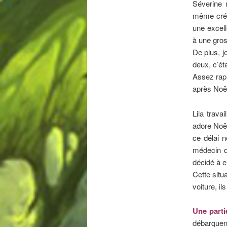
Séverine m
même créé 
une excel
à une gros
De plus, j
deux, c’ét
Assez rap
après Noë
Lila trava
adore Noë
ce délai n
médecin q
décidé à e
Cette situ
voiture, i
Une parti
débarquent