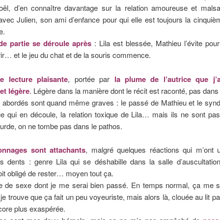
oël, d’en connaître davantage sur la relation amoureuse et malsai
 avec Julien, son ami d’enfance pour qui elle est toujours la cinqui
e.
e partie se déroule après
: Lila est blessée, Mathieu l’évite pou
frir… et le jeu du chat et de la souris commence.
e lecture plaisante
, portée par
la plume de l’autrice que j’
 et légère
. Légère dans la manière dont le récit est raconté, pas dans l
s abordés sont quand même graves : le passé de Mathieu et le syn
e qui en découle, la relation toxique de Lila… mais ils ne sont pas
urde, on ne tombe pas dans le pathos.
onnages sont attachants
, malgré quelques réactions qui m’ont u
s dents : genre Lila qui se déshabille dans la salle d’auscultati
it obligé de rester… moyen tout ça.
 de sexe dont je me serai bien passé. En temps normal, ça me s
je trouve que ça fait un peu voyeuriste, mais alors là, clouée au lit par
core plus exaspérée.