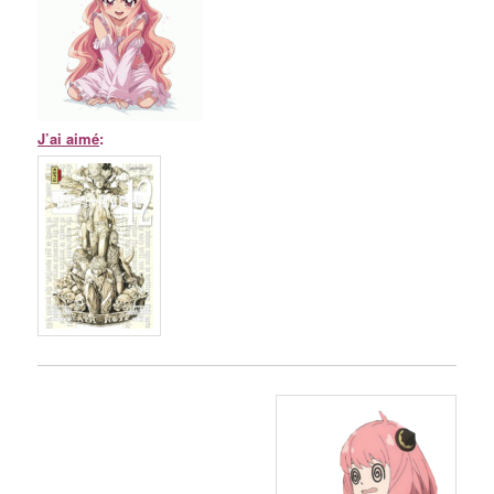
J’ai aimé
: