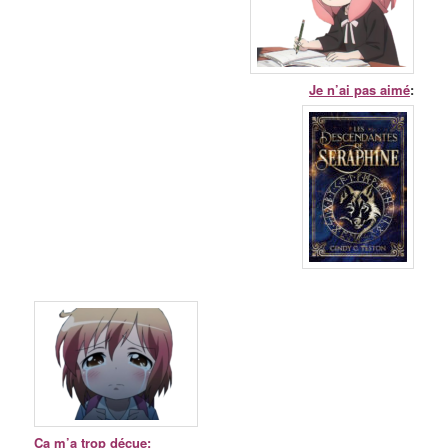
Je n’ai pas aimé
:
Ça m’a trop déçue
: