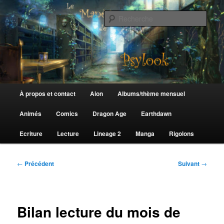
Aller
au
Rech
contenu
principal
Le Manège de Psylook
Menu
À propos et contact
Aion
Albums/thème mensuel
principal
Animés
Comics
Dragon Age
Earthdawn
Ecriture
Lecture
Lineage 2
Manga
Rigolons
Navigation
←
Précédent
Suivant
→
des
articles
Bilan lecture du mois de