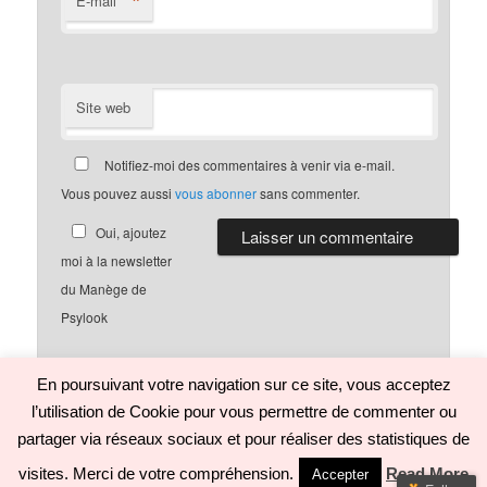
*
E-mail
Site web
Notifiez-moi des commentaires à venir via e-mail.
Vous pouvez aussi
vous abonner
sans commenter.
Oui, ajoutez
moi à la newsletter
du Manège de
Psylook
En poursuivant votre navigation sur ce site, vous acceptez
l’utilisation de Cookie pour vous permettre de commenter ou
Politique de confidentialité
Fièrement propulsé par WordPress
partager via réseaux sociaux et pour réaliser des statistiques de
visites. Merci de votre compréhension.
Read More
Accepter