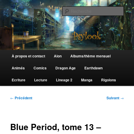
Aller
au
Rech
contenu
principal
Le Manège de Psylook
Menu
À propos et contact
Aion
Albums/thème mensuel
principal
Animés
Comics
Dragon Age
Earthdawn
Ecriture
Lecture
Lineage 2
Manga
Rigolons
Navigation
←
Précédent
Suivant
→
des
articles
Blue Period, tome 13 –