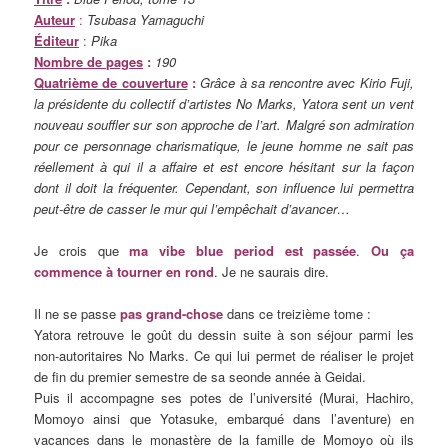
Auteur
:
Tsubasa Yamaguchi
Éditeur
:
Pika
Nombre de pages
:
190
Quatrième de couverture
:
Grâce à sa rencontre avec Kirio Fuji,
la présidente du collectif d’artistes No Marks, Yatora sent un vent
nouveau souffler sur son approche de l’art. Malgré son admiration
pour ce personnage charismatique, le jeune homme ne sait pas
réellement à qui il a affaire et est encore hésitant sur la façon
dont il doit la fréquenter. Cependant, son influence lui permettra
peut-être de casser le mur qui l’empêchait d’avancer…
Je crois que
ma vibe blue period est passée
.
Ou ça
commence à tourner en rond
. Je ne saurais dire.
Il ne se passe
pas grand-chose
dans ce treizième tome :
Yatora retrouve le goût du dessin suite à son séjour parmi les
non-autoritaires No Marks. Ce qui lui permet de réaliser le projet
de fin du premier semestre de sa seonde année à Geidai.
Puis il accompagne ses potes de l’université (Murai, Hachiro,
Momoyo ainsi que Yotasuke, embarqué dans l’aventure) en
vacances dans le monastère de la famille de Momoyo où ils