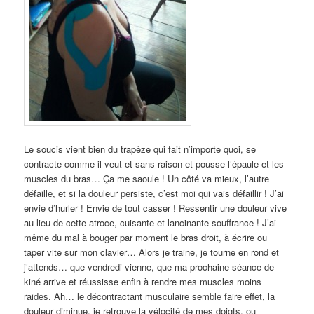
Le soucis vient bien du trapèze qui fait n’importe quoi, se
contracte comme il veut et sans raison et pousse l’épaule et les
muscles du bras… Ça me saoule ! Un côté va mieux, l’autre
défaille, et si la douleur persiste, c’est moi qui vais défaillir ! J’ai
envie d’hurler ! Envie de tout casser ! Ressentir une douleur vive
au lieu de cette atroce, cuisante et lancinante souffrance ! J’ai
même du mal à bouger par moment le bras droit, à écrire ou
taper vite sur mon clavier… Alors je traine, je tourne en rond et
j’attends… que vendredi vienne, que ma prochaine séance de
kiné arrive et réussisse enfin à rendre mes muscles moins
raides. Ah… le décontractant musculaire semble faire effet, la
douleur diminue, je retrouve la vélocité de mes doigts, ou