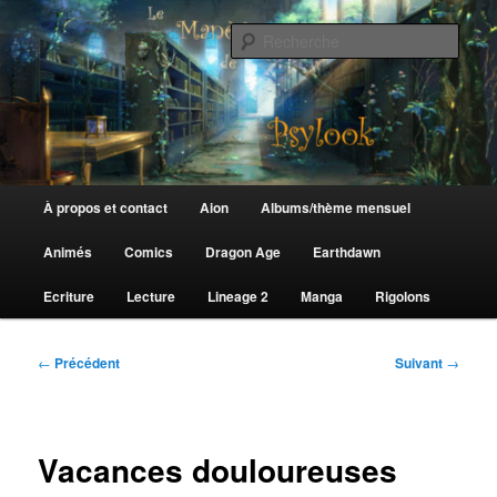
Aller
au
Rech
contenu
principal
Le Manège de Psylook
Menu
À propos et contact
Aion
Albums/thème mensuel
principal
Animés
Comics
Dragon Age
Earthdawn
Ecriture
Lecture
Lineage 2
Manga
Rigolons
Navigation
←
Précédent
Suivant
→
des
articles
Vacances douloureuses