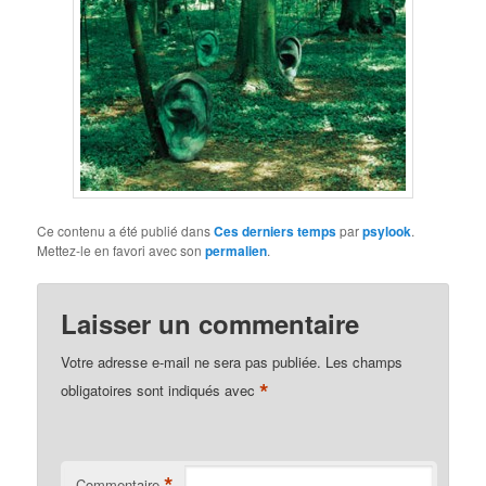
Ce contenu a été publié dans
Ces derniers temps
par
psylook
.
Mettez-le en favori avec son
permalien
.
Laisser un commentaire
Votre adresse e-mail ne sera pas publiée.
Les champs
*
obligatoires sont indiqués avec
*
Commentaire