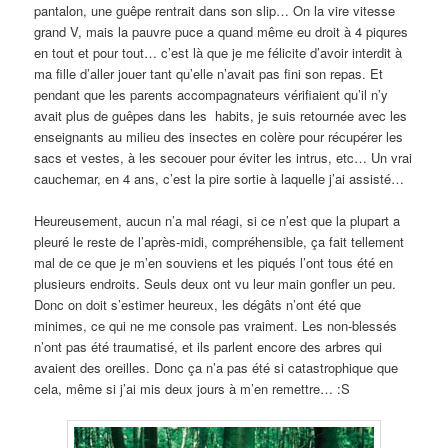
pantalon, une guêpe rentrait dans son slip… On la vire vitesse
grand V, mais la pauvre puce a quand même eu droit à 4 piqures
en tout et pour tout… c’est là que je me félicite d’avoir interdit à
ma fille d’aller jouer tant qu’elle n’avait pas fini son repas. Et
pendant que les parents accompagnateurs vérifiaient qu’il n’y
avait plus de guêpes dans les habits, je suis retournée avec les
enseignants au milieu des insectes en colère pour récupérer les
sacs et vestes, à les secouer pour éviter les intrus, etc… Un vrai
cauchemar, en 4 ans, c’est la pire sortie à laquelle j’ai assisté…
Heureusement, aucun n’a mal réagi, si ce n’est que la plupart a
pleuré le reste de l’après-midi, compréhensible, ça fait tellement
mal de ce que je m’en souviens et les piqués l’ont tous été en
plusieurs endroits. Seuls deux ont vu leur main gonfler un peu.
Donc on doit s’estimer heureux, les dégâts n’ont été que
minimes, ce qui ne me console pas vraiment. Les non-blessés
n’ont pas été traumatisé, et ils parlent encore des arbres qui
avaient des oreilles. Donc ça n’a pas été si catastrophique que
cela, même si j’ai mis deux jours à m’en remettre… :S