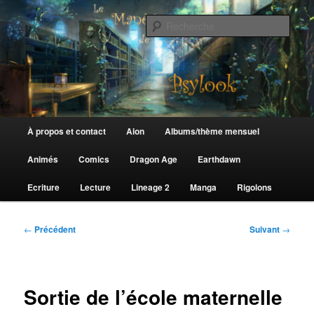
Aller
au
Rech
contenu
principal
Le Manège de Psylook
Menu
À propos et contact
Aion
Albums/thème mensuel
principal
Animés
Comics
Dragon Age
Earthdawn
Ecriture
Lecture
Lineage 2
Manga
Rigolons
Navigation
←
Précédent
Suivant
→
des
articles
Sortie de l’école maternelle