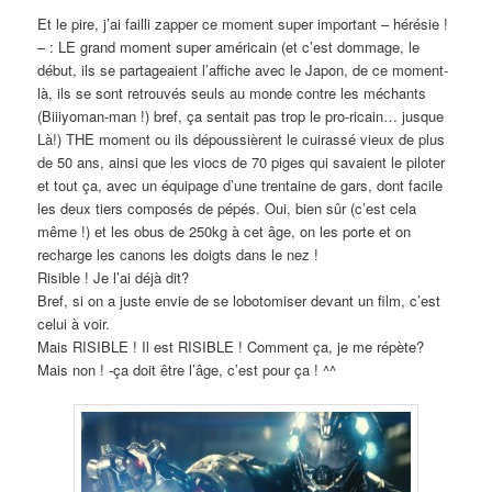
Et le pire, j’ai failli zapper ce moment super important – hérésie !
– : LE grand moment super américain (et c’est dommage, le
début, ils se partageaient l’affiche avec le Japon, de ce moment-
là, ils se sont retrouvés seuls au monde contre les méchants
(Biiiyoman-man !) bref, ça sentait pas trop le pro-ricain… jusque
Là!) THE moment ou ils dépoussièrent le cuirassé vieux de plus
de 50 ans, ainsi que les viocs de 70 piges qui savaient le piloter
et tout ça, avec un équipage d’une trentaine de gars, dont facile
les deux tiers composés de pépés. Oui, bien sûr (c’est cela
même !) et les obus de 250kg à cet âge, on les porte et on
recharge les canons les doigts dans le nez !
Risible ! Je l’ai déjà dit?
Bref, si on a juste envie de se lobotomiser devant un film, c’est
celui à voir.
Mais RISIBLE ! Il est RISIBLE ! Comment ça, je me répète?
Mais non ! -ça doit être l’âge, c’est pour ça ! ^^