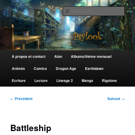
Aller
au
Rech
contenu
principal
Le Manège de Psylook
Menu
À propos et contact
Aion
Albums/thème mensuel
principal
Animés
Comics
Dragon Age
Earthdawn
Ecriture
Lecture
Lineage 2
Manga
Rigolons
Navigation
←
Précédent
Suivant
→
des
articles
Battleship