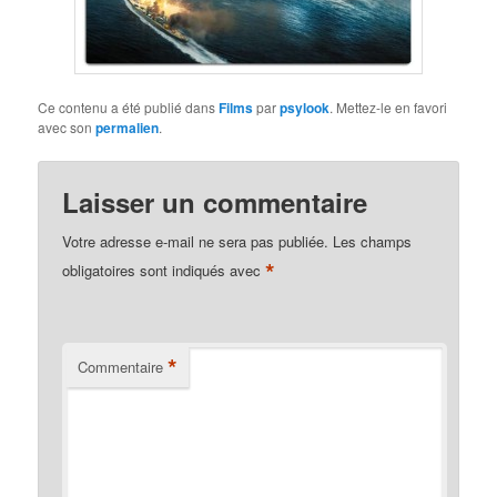
Ce contenu a été publié dans
Films
par
psylook
. Mettez-le en favori
avec son
permalien
.
Laisser un commentaire
Votre adresse e-mail ne sera pas publiée.
Les champs
*
obligatoires sont indiqués avec
*
Commentaire