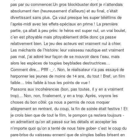
pas par ou commencer.Un gros blockbuster dont je n’attendais
absolument rien (heureusement d’ailleurs) et au final, c’était
divertissant sans plus. Ça vaut presque les super téléfilms de
l’après-midi avec les effets-spéciaux en prime ! La première
partie, ça allait à peu près: le héros est super nul, un vrai boulet,
c’en est pitoyable mais pitoyablement drôle donc ça passe
relativement bien. Le jeu des acteurs est vraiment nul à chier.
Les méchants de l’histoire: leur vaisseau nautique est vraiment
pas mal, j’ai adoré leur façon de se mouvoir dans l’eau, mais
alors les espèces de toupies beyblades destructrices…
Comment dire… Pffff -_-‘. Non, le réalisateur n’a pas essayé de
harponner les jeunes de moins de 14 ans, du tout ! Bref, un film
faible… très faible à tous les points de vue !
Passons aux incohérences (bon, pas toutes, il y en a vraiment
trop)… Non, non, finalement, y en a trop. Après, voyons les
choses du bon côté: ça nous a permis de nous moquer
allégrement en rentrant, du coup, la fin de soirée était festive ! Et
je crois bien que de tout le film, le pompon ça restera toujours -
en admettant qu’on ait passé sur les détails et accepter les
n’importe quoi qu’on a tenté de nous faire gober- c’est le coup du
pare-brise du vaisseau ennemi que de simples balles brisent en