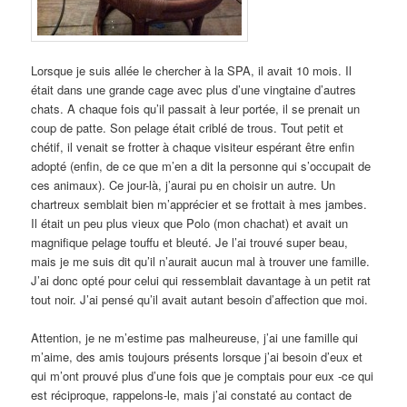
Lorsque je suis allée le chercher à la SPA, il avait 10 mois. Il
était dans une grande cage avec plus d’une vingtaine d’autres
chats. A chaque fois qu’il passait à leur portée, il se prenait un
coup de patte. Son pelage était criblé de trous. Tout petit et
chétif, il venait se frotter à chaque visiteur espérant être enfin
adopté (enfin, de ce que m’en a dit la personne qui s’occupait de
ces animaux). Ce jour-là, j’aurai pu en choisir un autre. Un
chartreux semblait bien m’apprécier et se frottait à mes jambes.
Il était un peu plus vieux que Polo (mon chachat) et avait un
magnifique pelage touffu et bleuté. Je l’ai trouvé super beau,
mais je me suis dit qu’il n’aurait aucun mal à trouver une famille.
J’ai donc opté pour celui qui ressemblait davantage à un petit rat
tout noir. J’ai pensé qu’il avait autant besoin d’affection que moi.
Attention, je ne m’estime pas malheureuse, j’ai une famille qui
m’aime, des amis toujours présents lorsque j’ai besoin d’eux et
qui m’ont prouvé plus d’une fois que je comptais pour eux -ce qui
est réciproque, rappelons-le, mais j’ai constaté au contact de