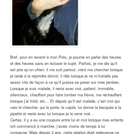
Bref, pour en revenir à mon Polo, je pourrai en parler des heures
et des heures sans en écluser le sujet. Parfois, je me dis qu’il
est pire qu’un chien: il me suit partout, vient me chercher lorsque
je tarde à le rejoindre dormir, il râle lorsque je ne m’installe pas
assez vite de façon à ce qu’il puisse se poser sur mes jambes.
Lorsque je suis malade, il reste avec moi, patient, immobile,
silencieux, chauffant pour faire tomber ma fièvre, me réchauffant
lorsque j’ai froid, etc… Et depuis qu’il est malade, c’est moi qui
vais le chercher, qui le porte, le cajole, lui donne la becquée à la
pipette et reste avec lui lorsque je le sens mal…
Certes, il y a eu une coupure entre lui et moi lorsque mes enfants
ont commencé à marcher, j’avais moins de temps à lui
consacrer. Mais depuis 3 ans, notre relation était redevenue ce