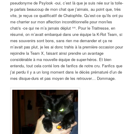
pseudonyme de Psylook -oui, c’est là que je suis née sur la toile-
je parlais beaucoup de mon chat que j’aimais, au point que, très
vite, je reçus ce qualificatif de Chatophile. Qu’est-ce qu’ils ont pu
me charrier sur mon affection inconditionnelle pour mon/les
chat/s -ce qui ne m’a jamais déplut ^^. Pour le Traitresse, en
résumé, on m’avait embarqué dans une équipe la K-Rot Team, si
mes souvenirs sont bons, sans rien me demander et ça ne
m’avait pas plut, je les ai donc trahis à la première occasion pour
rejoindre la Team X, faisant ainsi prendre un avantage
considérable à ma nouvelle équipe de super-héros. Et bien
entendu, tout cela conté lors de fanfics de notre cru. Fanfics que
j’ai perdu il y a un long moment dans le décès prématuré d’un de
mes disque-durs et pas moyen de les retrouver… Dommage.