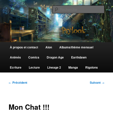
Aller
au
Rech
contenu
principal
Le Manège de Psylook
Menu
À propos et contact
Aion
Albums/thème mensuel
principal
Animés
Comics
Dragon Age
Earthdawn
Ecriture
Lecture
Lineage 2
Manga
Rigolons
Navigation
←
Précédent
Suivant
→
des
articles
Mon Chat !!!