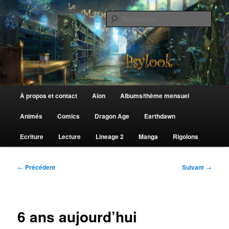
Aller
au
Rech
contenu
principal
Le Manège de Psylook
Menu
À propos et contact
Aion
Albums/thème mensuel
principal
Animés
Comics
Dragon Age
Earthdawn
Ecriture
Lecture
Lineage 2
Manga
Rigolons
Navigation
←
Précédent
Suivant
→
des
articles
6 ans aujourd’hui