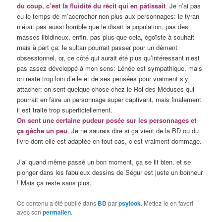
du coup, c’est la fluidité du récit qui en pâtissai
t
. Je n’ai pas
eu le temps de m’accrocher non plus aux personnages: le tyran
n’était pas aussi horrible que le disait la population, pas des
masses libidineux, enfin, pas plus que cela, égoïste à souhait
mais à part ça; le sultan pourrait passer pour un dément
obsessionnel, or, ce côté qui aurait été plus qu’intéressant n’est
pas assez développé à mon sens: Lénée est sympathique, mais
on reste trop loin d’elle et de ses pensées pour vraiment s’y
attacher; on sent quelque chose chez le Roi des Méduses qui
pourrait en faire un personnage super captivant, mais finalement
il est traité trop superficiellement.
On sent une certaine pudeur posée sur les personnages et
ça gâche un peu
. Je ne saurais dire si ça vient de la BD ou du
livre dont elle est adaptée en tout cas, c’est vraiment dommage.
J’ai quand même passé un bon moment, ça se lit bien, et se
plonger dans les fabuleux dessins de Ségur est juste un bonheur
! Mais ça reste sans plus.
Ce contenu a été publié dans
BD
par
psylook
. Mettez-le en favori
avec son
permalien
.