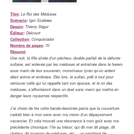
Titre
:
Le Roi des Méduses
Scénario
:
Igor Szalewa
Dessin
:
Thierry Ségur
Éditeur
:
Delcourt
Collection
:
Conquistador
Nombre de pages
:
70
Résumé
:
Une nuit, la fille aînée d’un pécheur, double parfait de la défunte
sultane, est enlevée par les méduses et entraînée dans le harem
sous marin de leur souverain, monstrueux tyran qu’un ardent
désir anime et embrase. Dès lors, le sultan, prêt à tout pour
retrouver celle qui lui rappelle tant son épouse, et le roi des
méduses, s’affronteront dans un duel sans merci qui mettra en
danger leurs royaumes respectifs.
J’ai choisi de lire cette bande-dessinée parce que la couverture
cadrait bien à mon sens avec ma vision d’un dépaysement
vacancier. Et cela trouvait une résonance à mon goût avec ma
précédente chronique: l’île au trésor; qui dit mer dit plage, dit
chaleur, dit invasion de méduses, etc… un semblant de