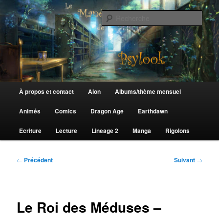
Aller
au
Rech
contenu
principal
Le Manège de Psylook
Menu
À propos et contact
Aion
Albums/thème mensuel
principal
Animés
Comics
Dragon Age
Earthdawn
Ecriture
Lecture
Lineage 2
Manga
Rigolons
Navigation
←
Précédent
Suivant
→
des
articles
Le Roi des Méduses –