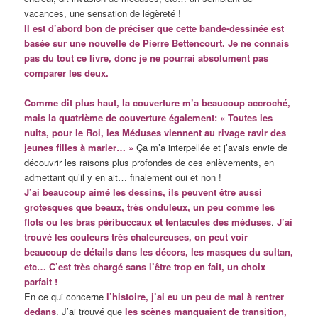
vacances, une sensation de légèreté !
Il est d’abord bon de préciser que cette bande-dessinée est
basée sur une nouvelle de Pierre Bettencourt. Je ne connais
pas du tout ce livre, donc je ne pourrai absolument pas
comparer les deux.
Comme dit plus haut, la couverture m’a beaucoup accroché,
mais la quatrième de couverture également: « Toutes les
nuits, pour le Roi, les Méduses viennent au rivage ravir des
jeunes filles à marier… »
Ça m’a interpellée et j’avais envie de
découvrir les raisons plus profondes de ces enlèvements, en
admettant qu’il y en ait… finalement oui et non !
J’ai beaucoup aimé les dessins, ils peuvent être aussi
grotesques que beaux, très onduleux, un peu comme les
flots ou les bras péribuccaux et tentacules des méduses
.
J’ai
trouvé les couleurs très chaleureuses, on peut voir
beaucoup de détails dans les décors, les masques du sultan,
etc… C’est très chargé sans l’être trop en fait, un choix
parfait !
En ce qui concerne
l’histoire, j’ai eu un peu de mal à rentrer
dedans
. J’ai trouvé que
les scènes manquaient de transition,