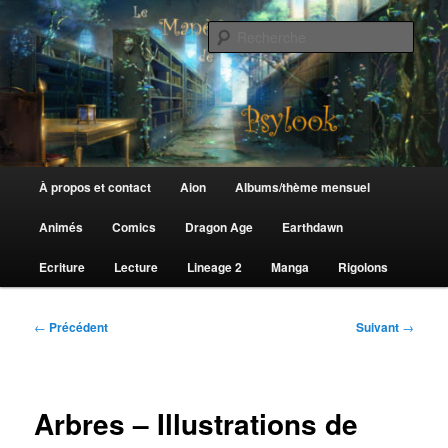
Aller
au
Rech
contenu
principal
Le Manège de Psylook
Menu
À propos et contact
Aion
Albums/thème mensuel
principal
Animés
Comics
Dragon Age
Earthdawn
Ecriture
Lecture
Lineage 2
Manga
Rigolons
Navigation
←
Précédent
Suivant
→
des
articles
Arbres – Illustrations de