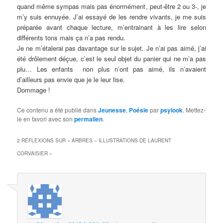
quand même sympas mais pas énormément, peut-être 2 ou 3-, je
m’y suis ennuyée. J’ai essayé de les rendre vivants, je me suis
préparée avant chaque lecture, m’entrainant à les lire selon
différents tons mais ça n’a pas rendu.
Je ne m’étalerai pas davantage sur le sujet. Je n’ai pas aimé, j’ai
été drôlement déçue, c’est le seul objet du panier qui ne m’a pas
plu… Les enfants non plus n’ont pas aimé, ils n’avaient
d’ailleurs pas envie que je le leur lise.
Dommage !
Ce contenu a été publié dans
Jeunesse
,
Poésie
par
psylook
. Mettez-
le en favori avec son
permalien
.
2 RÉFLEXIONS SUR «
ARBRES – ILLUSTRATIONS DE LAURENT
CORVAISIER
»