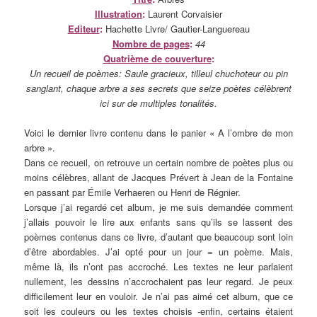
Illustration
:
Laurent Corvaisier
Editeur
:
Hachette Livre/ Gautier-Languereau
Nombre de pages
:
44
Quatrième de couverture
:
Un recueil de poèmes: Saule gracieux, tilleul chuchoteur ou pin
sanglant, chaque arbre a ses secrets que seize poètes célèbrent
ici sur de multiples tonalités.
Voici le dernier livre contenu dans le panier « A l’ombre de mon
arbre ».
Dans ce recueil, on retrouve un certain nombre de poètes plus ou
moins célèbres, allant de Jacques Prévert à Jean de la Fontaine
en passant par Émile Verhaeren ou Henri de Régnier.
Lorsque j’ai regardé cet album, je me suis demandée comment
j’allais pouvoir le lire aux enfants sans qu’ils se lassent des
poèmes contenus dans ce livre, d’autant que beaucoup sont loin
d’être abordables. J’ai opté pour un jour = un poème. Mais,
même là, ils n’ont pas accroché. Les textes ne leur parlaient
nullement, les dessins n’accrochaient pas leur regard. Je peux
difficilement leur en vouloir. Je n’ai pas aimé cet album, que ce
soit les couleurs ou les textes choisis -enfin, certains étaient