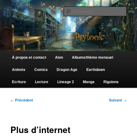
Aller
au
Rech
contenu
principal
Le Manège de Psylook
Menu
À propos et contact
Aion
Albums/thème mensuel
principal
Animés
Comics
Dragon Age
Earthdawn
Ecriture
Lecture
Lineage 2
Manga
Rigolons
Navigation
←
Précédent
Suivant
→
des
articles
Plus d’internet