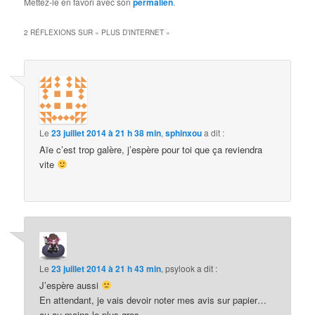
Mettez-le en favori avec son
permalien
.
2 RÉFLEXIONS SUR «
PLUS D’INTERNET
»
Le
23 juillet 2014 à 21 h 38 min
,
sphinxou
a dit :
Aïe c’est trop galère, j’espère pour toi que ça reviendra
vite
Le
23 juillet 2014 à 21 h 43 min
,
psylook
a dit :
J’espère aussi
En attendant, je vais devoir noter mes avis sur papier…
ou au moins le plus gros…