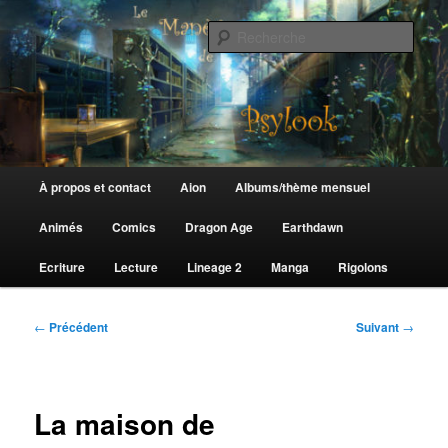
Aller
au
Rech
contenu
principal
Le Manège de Psylook
Menu
À propos et contact
Aion
Albums/thème mensuel
principal
Animés
Comics
Dragon Age
Earthdawn
Ecriture
Lecture
Lineage 2
Manga
Rigolons
Navigation
←
Précédent
Suivant
→
des
articles
La maison de