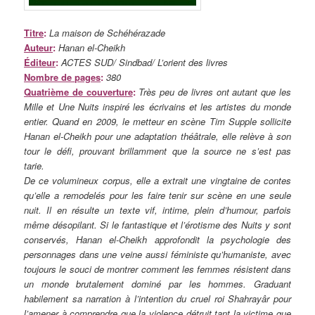
Titre
:
La maison de Schéhérazade
Auteur
:
Hanan el-Cheikh
Éditeur
:
ACTES SUD/ Sindbad/ L’orient des livres
Nombre de pages
:
380
Quatrième de couverture
:
Très peu de livres ont autant que les
Mille et Une Nuits inspiré les écrivains et les artistes du monde
entier. Quand en 2009, le metteur en scène Tim Supple sollicite
Hanan el-Cheikh pour une adaptation théâtrale, elle relève à son
tour le défi, prouvant brillamment que la source ne s’est pas
tarie.
De ce volumineux corpus, elle a extrait une vingtaine de contes
qu’elle a remodelés pour les faire tenir sur scène en une seule
nuit. Il en résulte un texte vif, intime, plein d’humour, parfois
même désopilant. Si le fantastique et l’érotisme des Nuits y sont
conservés, Hanan el-Cheikh approfondit la psychologie des
personnages dans une veine aussi féministe qu’humaniste, avec
toujours le souci de montrer comment les femmes résistent dans
un monde brutalement dominé par les hommes. Graduant
habilement sa narration à l’intention du cruel roi Shahrayâr pour
l’amener à comprendre que la violence détruit tant la victime que