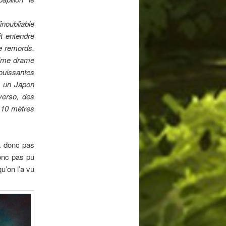
noubliable
it entendre
le remords.
blime drame
ouissantes
ns un Japon
verso, des
r 10 mètres
a donc pas
donc pas pu
u’on l’a vu