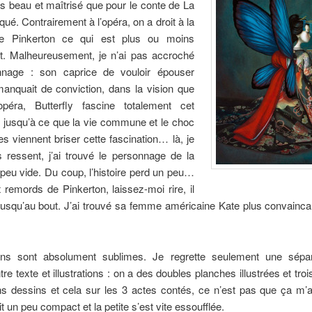
us beau et maîtrisé que pour le conte de La
ué. Contrairement à l’opéra, on a droit à la
de Pinkerton ce qui est plus ou moins
nt. Malheureusement, je n’ai pas accroché
nage : son caprice de vouloir épouser
manquait de conviction, dans la vision que
’opéra, Butterfly fascine totalement cet
 jusqu’à ce que la vie commune et le choc
es viennent briser cette fascination… là, je
s ressent, j’ai trouvé le personnage de la
peu vide. Du coup, l’histoire perd un peu…
remords de Pinkerton, laissez-moi rire, il
jusqu’au bout. J’ai trouvé sa femme américaine Kate plus convainca
ns sont absolument sublimes. Je regrette seulement une sépar
tre texte et illustrations : on a des doubles planches illustrées et tro
ns dessins et cela sur les 3 actes contés, ce n’est pas que ça m’
t un peu compact et la petite s’est vite essoufflée.