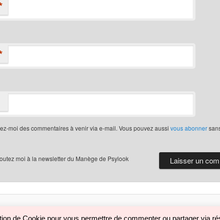
*
*
iez-moi des commentaires à venir via e-mail. Vous pouvez aussi
vous abonner
san
joutez moi à la newsletter du Manège de Psylook
Politique de confidentialité
Fièrement propulsé par WordPress
sation de Cookie pour vous permettre de commenter ou partager via rés