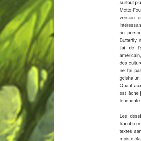
surtout pl
Motte-Fouq
version 
intéressa
au person
Butterfly 
j’ai de l
américain,
des cultur
ne l’ai pa
geisha un 
Quant aux 
est lâche 
touchante.
Les dessi
franche en
textes sa
mais c’étai