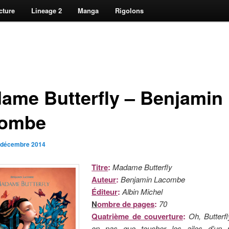
cture
Lineage 2
Manga
Rigolons
ame Butterfly – Benjamin
ombe
 décembre 2014
Titre
:
Madame Butterfly
Auteur
:
Benjamin Lacombe
Éditeur
:
Albin Michel
N
ombre de pages
:
70
Quatrième de couverture
:
Oh, Butterfl
on pas que toucher les ailes d’un p