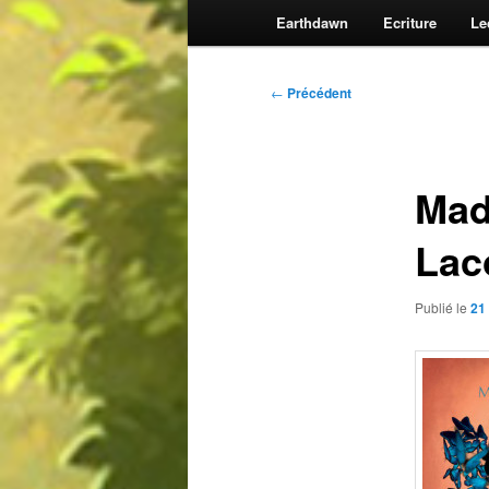
Earthdawn
Ecriture
Le
Navigation
←
Précédent
des
articles
Mad
Lac
Publié le
21