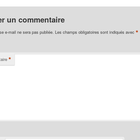
er un commentaire
*
se e-mail ne sera pas publiée.
Les champs obligatoires sont indiqués avec
*
aire