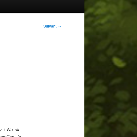
Suivant
→
y ! Ne dit-
apillon le