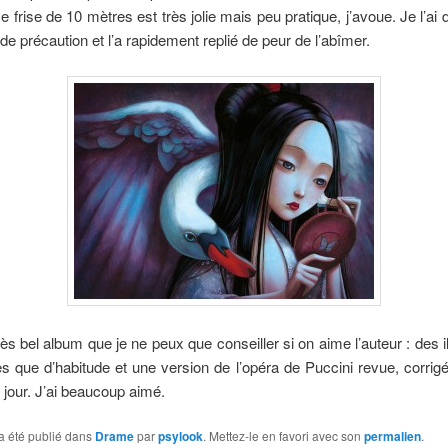
 frise de 10 mètres est très jolie mais peu pratique, j’avoue. Je l’ai 
e précaution et l’a rapidement replié de peur de l’abîmer.
rès bel album que je ne peux que conseiller si on aime l’auteur : des il
es que d’habitude et une version de l’opéra de Puccini revue, corrig
 jour. J’ai beaucoup aimé.
a été publié dans
Drame
par
psylook
. Mettez-le en favori avec son
permalien
.