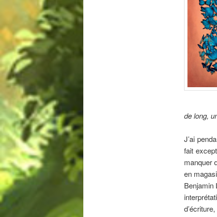
de long, u
J’ai pend
fait excep
manquer de
en magasi
Benjamin 
interprét
d’écriture,