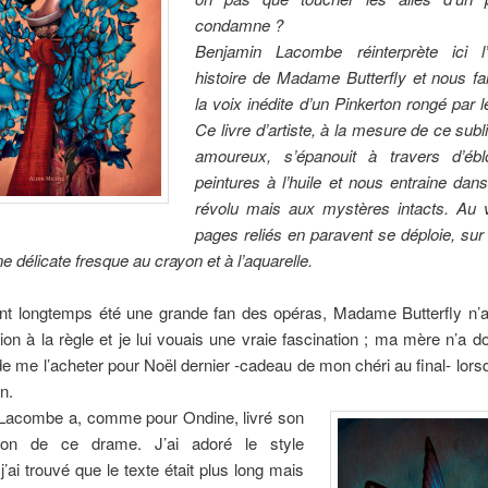
condamne ?
Benjamin Lacombe réinterprète ici l’i
histoire de Madame Butterfly et nous fa
la voix inédite d’un Pinkerton rongé par 
Ce livre d’artiste, à la mesure de ce su
amoureux, s’épanouit à travers d’ébl
peintures à l’huile et nous entraine da
révolu mais aux mystères intacts. Au 
pages reliés en paravent se déploie, su
ne délicate fresque au crayon et à l’aquarelle.
ant longtemps été une grande fan des opéras, Madame Butterfly n’
tion à la règle et je lui vouais une vraie fascination ; ma mère n’a 
 me l’acheter pour Noël dernier -cadeau de mon chéri au final- lorsq
n.
Lacombe a, comme pour Ondine, livré son
ation de ce drame. J’ai adoré le style
 j’ai trouvé que le texte était plus long mais