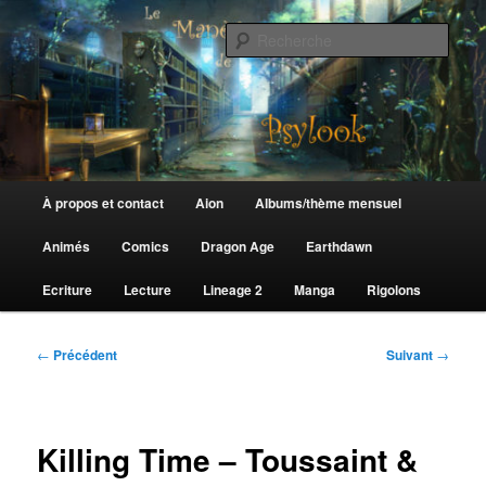
Aller
au
Rech
contenu
principal
Le Manège de Psylook
Menu
À propos et contact
Aion
Albums/thème mensuel
principal
Animés
Comics
Dragon Age
Earthdawn
Ecriture
Lecture
Lineage 2
Manga
Rigolons
Navigation
←
Précédent
Suivant
→
des
articles
Killing Time – Toussaint &