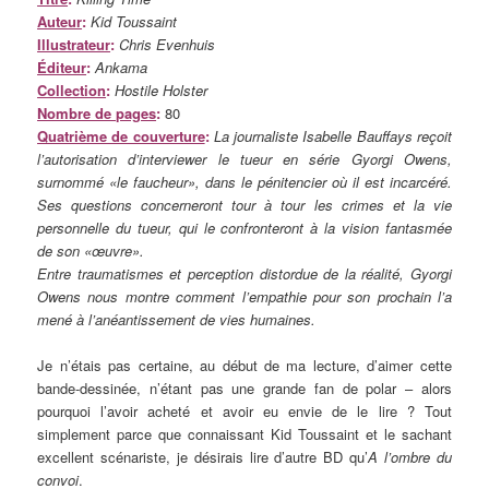
Auteur
:
Kid Toussaint
Illustrateur
:
Chris Evenhuis
Éditeur
:
Ankama
Collection
:
Hostile Holster
Nombre de pages
:
80
Quatrième de couverture
:
La journaliste Isabelle Bauffays reçoit
l’autorisation d’interviewer le tueur en série Gyorgi Owens,
surnommé «le faucheur», dans le pénitencier où il est incarcéré.
Ses questions concerneront tour à tour les crimes et la vie
personnelle du tueur, qui le confronteront à la vision fantasmée
de son «œuvre».
Entre traumatismes et perception distordue de la réalité, Gyorgi
Owens nous montre comment l’empathie pour son prochain l’a
mené à l’anéantissement de vies humaines.
Je n’étais pas certaine, au début de ma lecture, d’aimer cette
bande-dessinée, n’étant pas une grande fan de polar – alors
pourquoi l’avoir acheté et avoir eu envie de le lire ? Tout
simplement parce que connaissant Kid Toussaint et le sachant
excellent scénariste, je désirais lire d’autre BD qu’
A l’ombre du
convoi
.