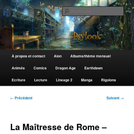
Aller
au
Rech
contenu
principal
Le Manège de Psylook
Menu
À propos et contact
Aion
Albums/thème mensuel
principal
Animés
Comics
Dragon Age
Earthdawn
Ecriture
Lecture
Lineage 2
Manga
Rigolons
Navigation
←
Précédent
Suivant
→
des
articles
La Maîtresse de Rome –