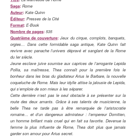
Saga
:
Rome
Auteur
:
Kate Quinn
Éditeur
:
Presses de la Cité
Format
:
E-Book
Nombre de pages
:
535
Quatrième de couverture
:
Jeux du cirque, complots, banquets,
orgies… Dans cette formidable saga antique, Kate Quinn fait
revivre avec panache l’univers dépravé et sanglant de la Rome
du Ier siècle.
Jeune esclave juive soumise aux caprices de l’arrogante Lepida
Pollia, sa maîtresse, Thea connaît pour la première fois le
bonheur dans les bras du gladiateur Arius le Barbare, la nouvelle
coqueluche de Rome. Mais leur idylle attise la jalousie de Lepida,
qui s’emploie de son mieux à les séparer.
Cette dernière n’est pas le seul obstacle à se présenter sur la
route des deux amants. Grâce à ses talents de musicienne, la
belle Thea ne tarde pas à être remarquée de l’aristocratie
romaine… et d’un dangereux admirateur : l’empereur Domitien,
un homme brillant mais cruel qui en fait sa favorite. Devenue la
femme la plus influente de Rome, Thea doit plus que jamais
garder son amour pour Arius secret.