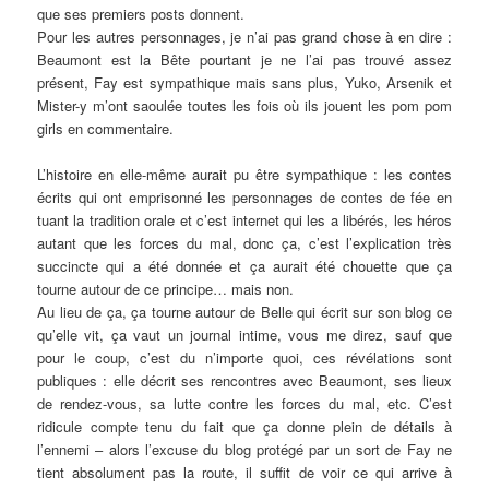
que ses premiers posts donnent.
Pour les autres personnages, je n’ai pas grand chose à en dire :
Beaumont est la Bête pourtant je ne l’ai pas trouvé assez
présent, Fay est sympathique mais sans plus, Yuko, Arsenik et
Mister-y m’ont saoulée toutes les fois où ils jouent les pom pom
girls en commentaire.
L’histoire en elle-même aurait pu être sympathique : les contes
écrits qui ont emprisonné les personnages de contes de fée en
tuant la tradition orale et c’est internet qui les a libérés, les héros
autant que les forces du mal, donc ça, c’est l’explication très
succincte qui a été donnée et ça aurait été chouette que ça
tourne autour de ce principe… mais non.
Au lieu de ça, ça tourne autour de Belle qui écrit sur son blog ce
qu’elle vit, ça vaut un journal intime, vous me direz, sauf que
pour le coup, c’est du n’importe quoi, ces révélations sont
publiques : elle décrit ses rencontres avec Beaumont, ses lieux
de rendez-vous, sa lutte contre les forces du mal, etc. C’est
ridicule compte tenu du fait que ça donne plein de détails à
l’ennemi – alors l’excuse du blog protégé par un sort de Fay ne
tient absolument pas la route, il suffit de voir ce qui arrive à