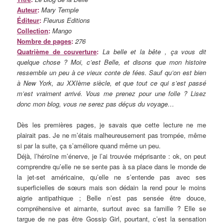
Auteur
:
Mary Temple
Éditeur
:
Fleurus Editions
Collection
:
Mango
Nombre de pages
:
276
Quatrième de couverture
:
La belle et la bête , ça vous dit
quelque chose ? Moi, c’est Belle, et disons que mon histoire
ressemble un peu à ce vieux conte de fées. Sauf qu’on est bien
à New York, au XXIème siècle, et que tout ce qui s’est passé
m’est vraiment arrivé. Vous me prenez pour une folle ? Lisez
donc mon blog, vous ne serez pas déçus du voyage…
Dès les premières pages, je savais que cette lecture ne me
plairait pas. Je ne m’étais malheureusement pas trompée, même
si par la suite, ça s’améliore quand même un peu.
Déjà, l’héroïne m’énerve, je l’ai trouvée méprisante : ok, on peut
comprendre qu’elle ne se sente pas à sa place dans le monde de
la jet-set américaine, qu’elle ne s’entende pas avec ses
superficielles de sœurs mais son dédain la rend pour le moins
aigrie antipathique ; Belle n’est pas sensée être douce,
compréhensive et aimante, surtout avec sa famille ? Elle se
targue de ne pas être Gossip Girl, pourtant, c’est la sensation