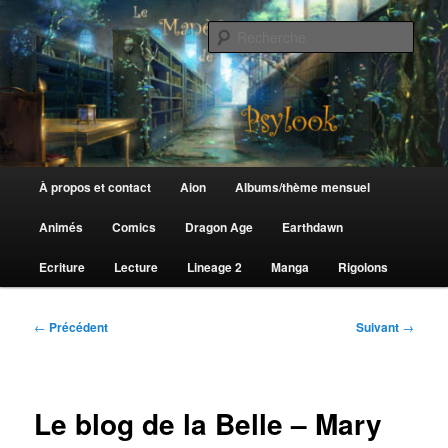
Aller
au
Rech
contenu
principal
Le Manège de Psylook
Menu
À propos et contact
Aion
Albums/thème mensuel
principal
Animés
Comics
Dragon Age
Earthdawn
Ecriture
Lecture
Lineage 2
Manga
Rigolons
Navigation
←
Précédent
Suivant
→
des
articles
Le blog de la Belle – Mary